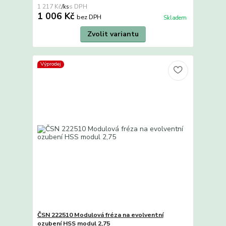
1 217 Kč
/
ks
1 006 Kč
bez DPH
Skladem
Zvolit variantu
Výprodej
ČSN 222510 Modulová fréza na evolventní
ozubení HSS modul 2,75