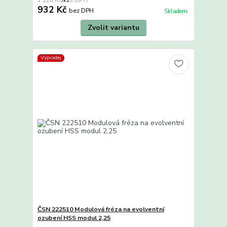
/
ks
932 Kč
bez DPH
Skladem
Zvolit variantu
Výprodej
ČSN 222510 Modulová fréza na evolventní
ozubení HSS modul 2,25