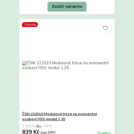
Zvolit variantu
Výprodej
ČSN 222510 Modulová fréza na evolventní
ozubení HSS modul 1,25
1 015 Kč
/
ks
839 Kč
bez DPH
Skladem