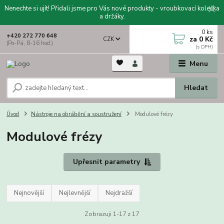
Nenechte si ujít! Přidali jsme pro Vás nové produkty - vroubkovací kolečka
a držáky.
0
ks
+420 272 770 648
za
0 Kč
CZK
(Po-Pá, 8-16 hod.)
Menu
Hledat
Úvod
Nástroje na obrábění a soustružení
Modulové frézy
Modulové frézy
Upřesnit parametry
Nejnovější
Nejlevnější
Nejdražší
Zobrazuji 1-17 z 17