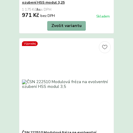
ozubení HSS modul 3,25
1 175 Kč
/
ks
971 Kč
bez DPH
Skladem
Zvolit variantu
Výprodej
ČSN 222510 Modulová fréza na evolventní