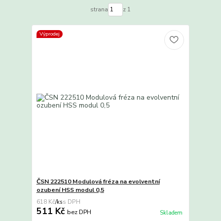
strana
z 1
Výprodej
ČSN 222510 Modulová fréza na evolventní
ozubení HSS modul 0,5
618 Kč
/
ks
511 Kč
bez DPH
Skladem