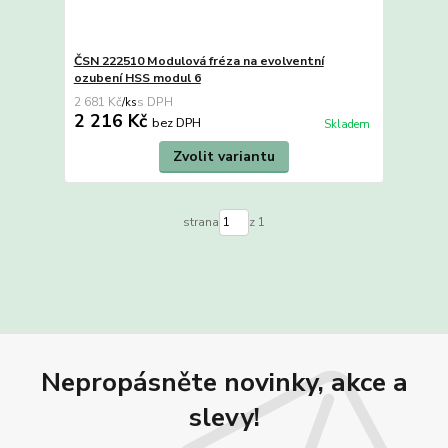
ČSN 222510 Modulová fréza na evolventní
ozubení HSS modul 6
2 681 Kč
/
ks
2 216 Kč
bez DPH
Skladem
Zvolit variantu
strana
z 1
Nepropásněte novinky, akce a
slevy!