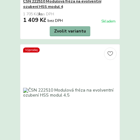
ČSN 222510 Modulová fréza na evolventní
ozubení HSS modul 4
1 705 Kč
/
ks
1 409 Kč
bez DPH
Skladem
Zvolit variantu
Výprodej