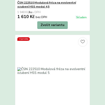
ČSN 222510 Modulová fréza na evolventní
ozubení HSS modul 4,5
1 948 Kč
/
ks
1 610 Kč
bez DPH
Skladem
Zvolit variantu
Výprodej