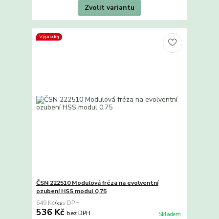
Zvolit variantu
Výprodej
ČSN 222510 Modulová fréza na evolventní
ozubení HSS modul 0,75
649 Kč
/
ks
536 Kč
bez DPH
Skladem