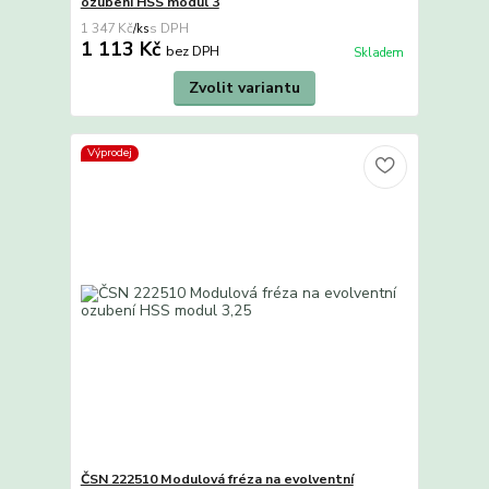
ozubení HSS modul 3
1 347 Kč
/
ks
1 113 Kč
bez DPH
Skladem
Zvolit variantu
Výprodej
ČSN 222510 Modulová fréza na evolventní