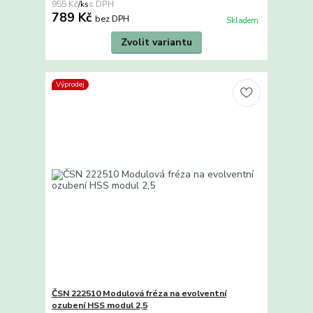
955 Kč
/
ks
789 Kč
bez DPH
Skladem
Zvolit variantu
Výprodej
ČSN 222510 Modulová fréza na evolventní
ozubení HSS modul 2,5