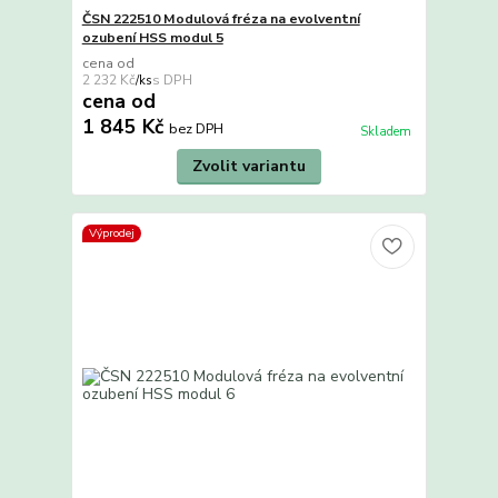
ČSN 222510 Modulová fréza na evolventní
ozubení HSS modul 5
cena od
2 232 Kč
/
ks
cena od
1 845 Kč
bez DPH
Skladem
Zvolit variantu
Výprodej