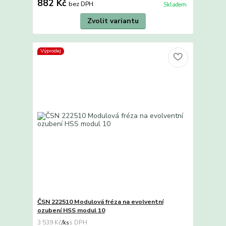
882 Kč
bez DPH
Skladem
Zvolit variantu
Výprodej
ČSN 222510 Modulová fréza na evolventní
ozubení HSS modul 10
3 539 Kč
/
ks