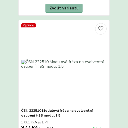
Zvolit variantu
Výprodej
ČSN 222510 Modulová fréza na evolventní
ozubení HSS modul 1,5
1 061 Kč
/
ks
877 Kč