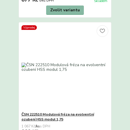
bez DPH
Skladem
Zvolit variantu
Výprodej
ČSN 222510 Modulová fréza na evolventní
ozubení HSS modul 1,75
1 067 Kč
/
ks