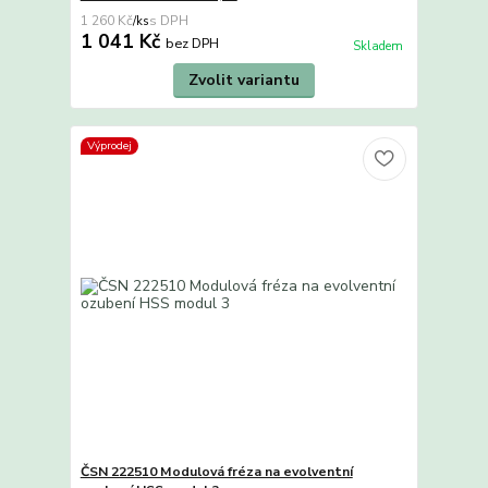
1 260 Kč
/
ks
1 041 Kč
bez DPH
Skladem
Zvolit variantu
Výprodej
ČSN 222510 Modulová fréza na evolventní