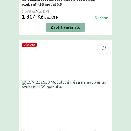
ozubení HSS modul 3,5
1 578 Kč
/
ks
1 304 Kč
bez DPH
Skladem
Zvolit variantu
Výprodej