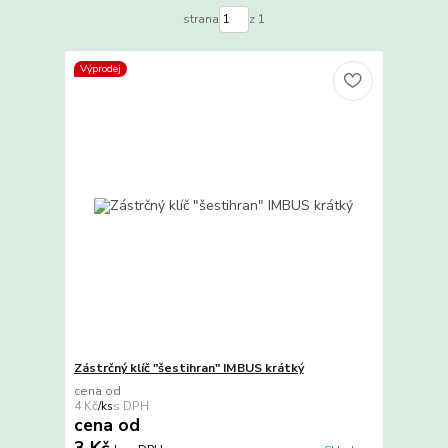
strana
z 1
Výprodej
Zástrčný klíč "šestihran" IMBUS krátký
cena od
4 Kč
/
ks
cena od
3 Kč