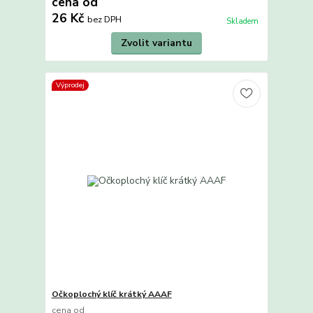
cena od
26 Kč
bez DPH
Skladem
Zvolit variantu
Výprodej
Očkoplochý klíč krátký AAAF
cena od