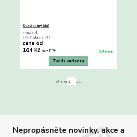
Stavitelný klíč
cena od
198 Kč
/
ks
cena od
164 Kč
bez DPH
Skladem
Zvolit variantu
strana
z 1
Nepropásněte novinky, akce a