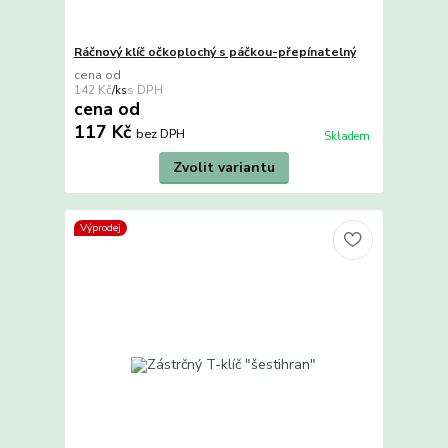
Ráčnový klíč očkoplochý s páčkou-přepínatelný
cena od
142 Kč
/
ks
cena od
117 Kč
bez DPH
Skladem
Zvolit variantu
Výprodej