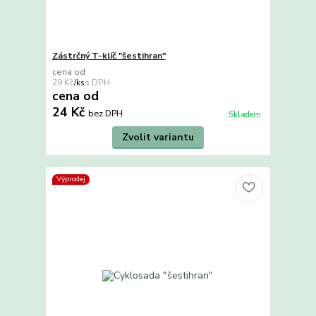
Zástrčný T-klíč "šestihran"
cena od
29 Kč
/
ks
cena od
24 Kč
bez DPH
Skladem
Zvolit variantu
Výprodej