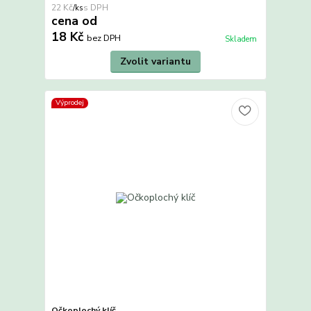
22 Kč
/
ks
cena od
18 Kč
bez DPH
Skladem
Zvolit variantu
Výprodej
Očkoplochý klíč