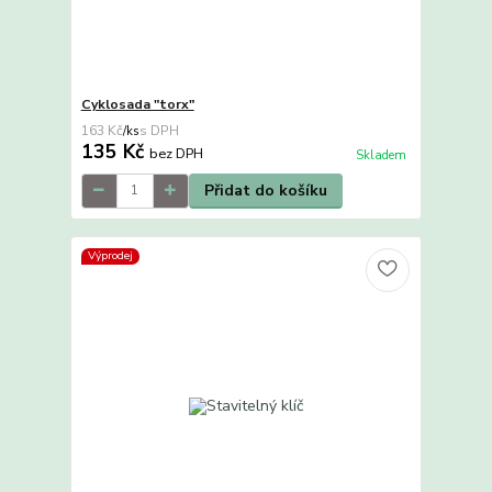
Cyklosada "torx"
163 Kč
/
ks
135 Kč
bez DPH
Skladem
Přidat do košíku
Výprodej