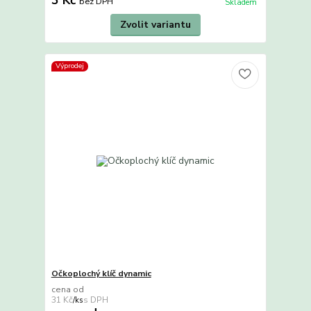
bez DPH
Skladem
Zvolit variantu
Výprodej
Očkoplochý klíč dynamic
cena od
31 Kč
/
ks