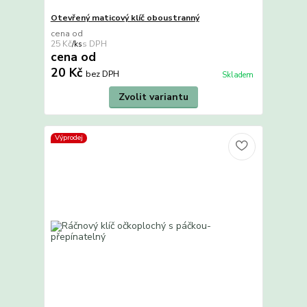
Otevřený maticový klíč oboustranný
cena od
25 Kč
/
ks
cena od
20 Kč
bez DPH
Skladem
Zvolit variantu
Výprodej