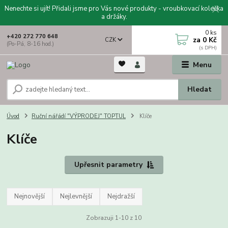
Nenechte si ujít! Přidali jsme pro Vás nové produkty - vroubkovací kolečka
a držáky.
0
ks
+420 272 770 648
za
0 Kč
CZK
(Po-Pá, 8-16 hod.)
Menu
Hledat
Úvod
Ruční nářádí "VÝPRODEJ" TOPTUL
Klíče
Klíče
Upřesnit parametry
Nejnovější
Nejlevnější
Nejdražší
Zobrazuji 1-10 z 10