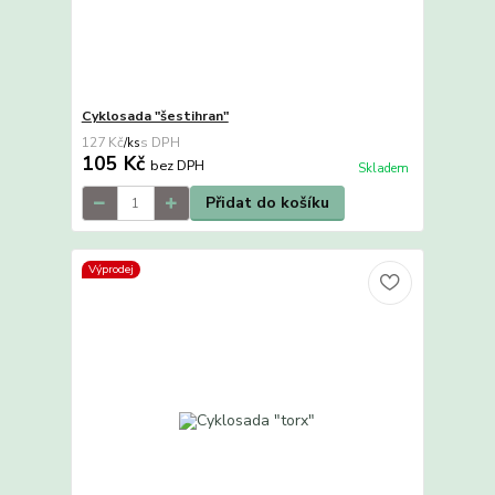
Cyklosada "šestihran"
127 Kč
/
ks
105 Kč
bez DPH
Skladem
Přidat do košíku
Výprodej