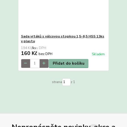
Sada vrtáků s válcovou stopkou 1,5-6,5 HSS 13ks
v plastu
194 Kč
/
ks
160 Kč
bez DPH
Skladem
Přidat do košíku
strana
z 1