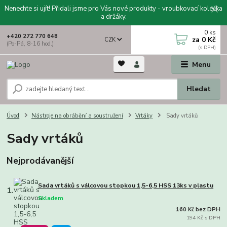
Nenechte si ujít! Přidali jsme pro Vás nové produkty - vroubkovací kolečka
a držáky.
0
ks
+420 272 770 648
za
0 Kč
CZK
(Po-Pá, 8-16 hod.)
Menu
Hledat
Úvod
Nástroje na obrábění a soustružení
Vrtáky
Sady vrtáků
Sady vrtáků
Nejprodávanější
Sada vrtáků s válcovou stopkou 1,5-6,5 HSS 13ks v plastu
1.
Skladem
160 Kč bez DPH
194 Kč