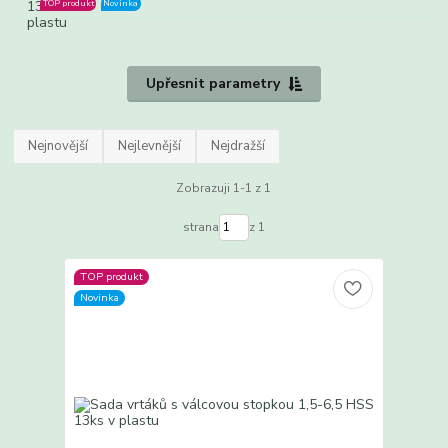
TOP produkt
Novinka
Upřesnit parametry
Nejnovější
Nejlevnější
Nejdražší
Zobrazuji 1-1 z 1
strana
z 1
TOP produkt
Novinka