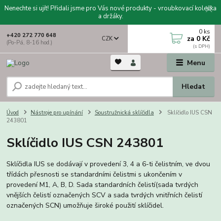
Nenechte si ujít! Přidali jsme pro Vás nové produkty - vroubkovací kolečka
a držáky.
0
ks
+420 272 770 648
za
0 Kč
CZK
(Po-Pá, 8-16 hod.)
Menu
Hledat
Úvod
Nástroje pro upínání
Soustružnická sklíčidla
Sklíčidlo IUS CSN
243801
Sklíčidlo IUS CSN 243801
Sklíčidla IUS se dodávají v provedení 3, 4 a 6-ti čelistním, ve dvou
třídách přesnosti se standardními čelistmi s ukončením v
provedení M1, A, B, D. Sada standardních čelistí(sada tvrdých
vnějších čelistí označených SCV a sada tvrdých vnitřních čelistí
označených SCN) umožňuje široké použití sklíčidel.