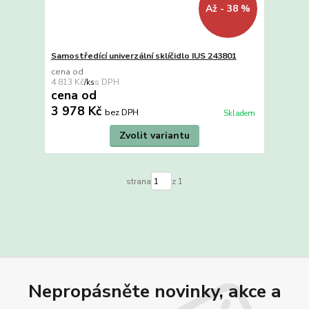
Až - 38 %
Samostředící univerzální sklíčidlo IUS 243801
cena od
4 813 Kč
/
ks
cena od
3 978 Kč
bez DPH
Skladem
Zvolit variantu
strana
z 1
Nepropásněte novinky, akce a