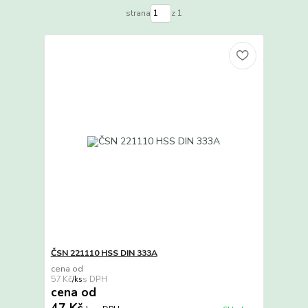
strana
z 1
ČSN 221110 HSS DIN 333A
cena od
57 Kč
/
ks
cena od
47 Kč