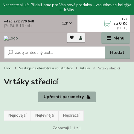
Nenechte si ujít! Přidali jsme pro Vás nové produkty - vroubkovací kolečka
a držáky.
0
ks
+420 272 770 648
za
0 Kč
CZK
(Po-Pá, 8-16 hod.)
Menu
Hledat
Úvod
Nástroje na obrábění a soustružení
Vrtáky
Vrtáky středicí
Vrtáky středicí
Upřesnit parametry
Nejnovější
Nejlevnější
Nejdražší
Zobrazuji 1-1 z 1