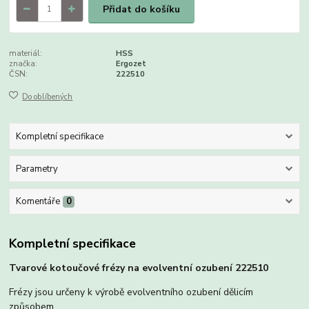
Přidat do košíku
materiál:
HSS
značka:
Ergozet
ČSN:
222510
Do oblíbených
Kompletní specifikace
Parametry
Komentáře
0
Kompletní specifikace
Tvarové kotoučové frézy na evolventní ozubení 222510
Frézy jsou určeny k výrobě evolventního ozubení dělicím
způsobem.