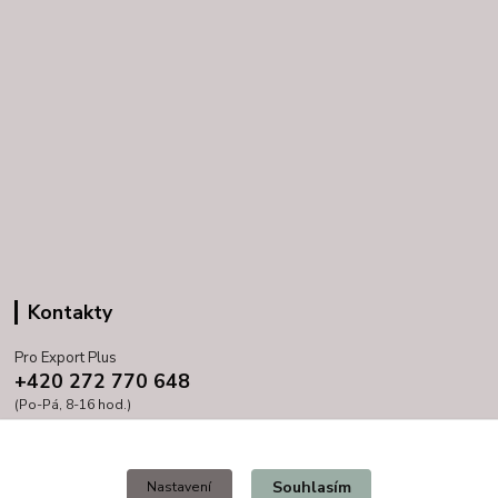
Kontakty
Pro Export Plus
+420 272 770 648
(Po-Pá, 8-16 hod.)
prihoda@proexport.cz
Souhlasím
Nastavení