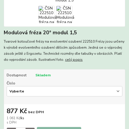
Modulová fréza 20° modul 1,5
Tvarové kotoučové frézy na evolventní ozubení 222510 Frézy jsou určeny
k výrobě evolventního ozubení dělicím způsobem. Jedná se o výprodej
zásob ještě z Ergozetu. Technické rozměry dle tabulky v obrázcích. Platí
do vyprodání zásob. Ilustrativní foto.
celý popis
Dostupnost
Skladem
Číslo
877 Kč
bez DPH
1 061 Kč
/
ks