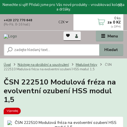
Nenechte si ujít! Přidali jsme pro Vás nové produkty - vroubkovací kolečka
a držáky.
0
ks
+420 272 770 648
za
0 Kč
CZK
(Po-Pá, 8-16 hod.)
Menu
Hledat
Úvod
Nástroje na obrábění a soustružení
Modulové frézy
ČSN
222510 Modulová fréza na evolventní ozubení HSS modul 1,5
ČSN 222510 Modulová fréza na
evolventní ozubení HSS modul
1,5
Výprodej