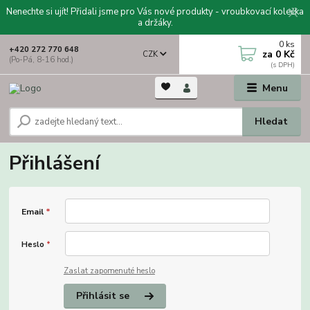
Nenechte si ujít! Přidali jsme pro Vás nové produkty - vroubkovací kolečka
a držáky.
0
ks
+420 272 770 648
za
0 Kč
CZK
(Po-Pá, 8-16 hod.)
Menu
Hledat
Přihlášení
Email
*
Heslo
*
Zaslat zapomenuté heslo
Přihlásit se