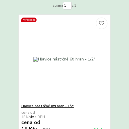
strana
z 1
Výprodej
Hlavice nástrčné 6ti hran - 1/2"
cena od
18 Kč
/
ks
cena od
15 Kč