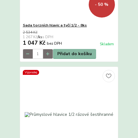
- 50 %
Sada torzních hlavic a tyčí 1/2 - 8ks
2 534 Kč
1 267 Kč
/
ks
1 047 Kč
bez DPH
Skladem
Přidat do košíku
Výprodej