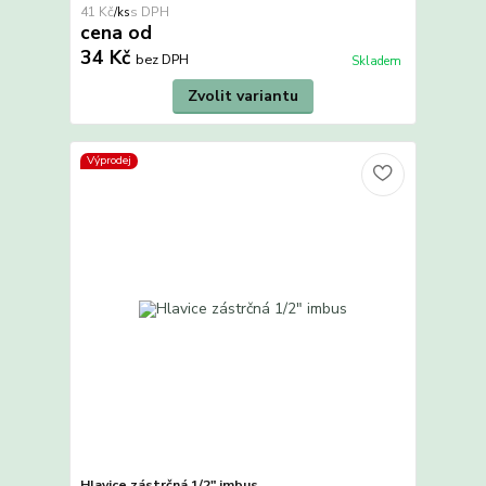
41 Kč
/
ks
cena od
34 Kč
bez DPH
Skladem
Zvolit variantu
Výprodej
Hlavice zástrčná 1/2" imbus