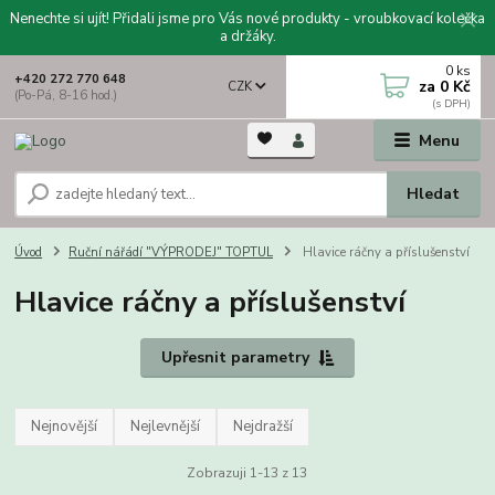
Nenechte si ujít! Přidali jsme pro Vás nové produkty - vroubkovací kolečka
a držáky.
0
ks
+420 272 770 648
za
0 Kč
CZK
(Po-Pá, 8-16 hod.)
Menu
Hledat
Úvod
Ruční nářádí "VÝPRODEJ" TOPTUL
Hlavice ráčny a příslušenství
Hlavice ráčny a příslušenství
Upřesnit parametry
Nejnovější
Nejlevnější
Nejdražší
Zobrazuji 1-13 z 13