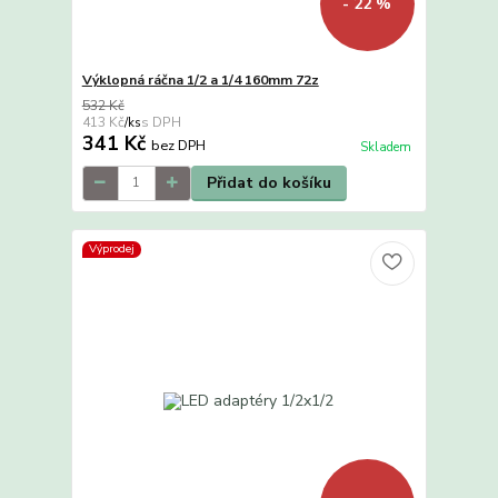
- 22 %
Výklopná ráčna 1/2 a 1/4 160mm 72z
532 Kč
413 Kč
/
ks
341 Kč
bez DPH
Skladem
Přidat do košíku
Výprodej