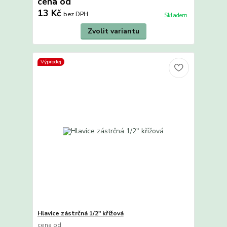
cena od
13 Kč
bez DPH
Skladem
Zvolit variantu
Výprodej
Hlavice zástrčná 1/2" křížová
cena od