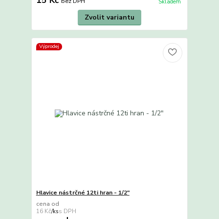
bez DPH
Skladem
Zvolit variantu
Výprodej
Hlavice nástrčné 12ti hran - 1/2"
cena od
16 Kč
/
ks