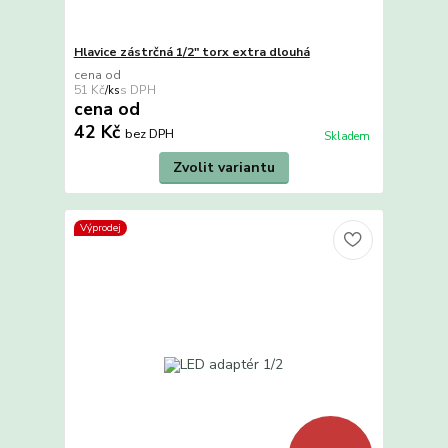
Hlavice zástrčná 1/2" torx extra dlouhá
cena od
51 Kč
/
ks
cena od
42 Kč
bez DPH
Skladem
Zvolit variantu
Výprodej