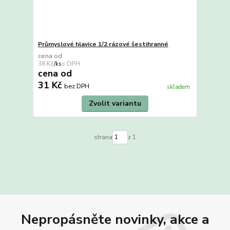
Průmyslové hlavice 1/2 rázové šestihranné
cena od
38 Kč
/
ks
cena od
31 Kč
bez DPH
skladem
Zvolit variantu
strana
z 1
Nepropásněte novinky, akce a