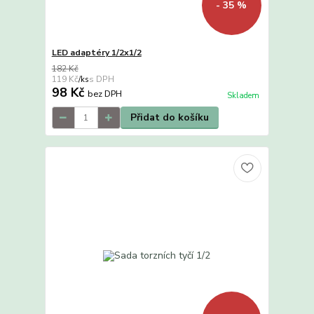
- 35 %
LED adaptéry 1/2x1/2
182 Kč
119 Kč
/
ks
98 Kč
bez DPH
Skladem
Přidat do košíku