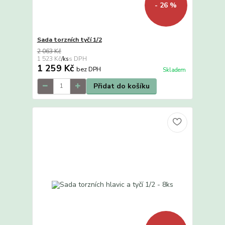
- 26 %
Sada torzních tyčí 1/2
2 063 Kč
1 523 Kč
/
ks
1 259 Kč
bez DPH
Skladem
Přidat do košíku