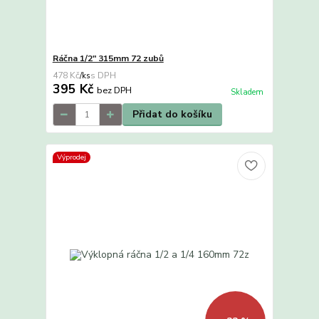
Ráčna 1/2" 315mm 72 zubů
478 Kč
/
ks
395 Kč
bez DPH
Skladem
Přidat do košíku
Výprodej