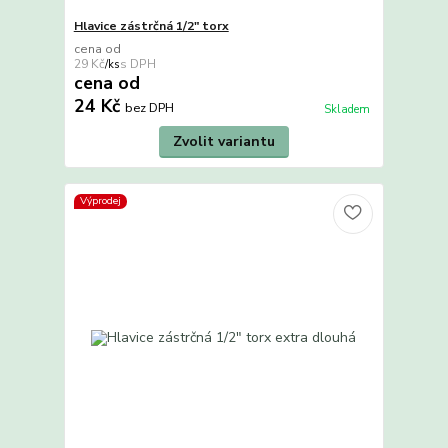
Hlavice zástrčná 1/2" torx
cena od
29 Kč
/
ks
cena od
24 Kč
bez DPH
Skladem
Zvolit variantu
Výprodej