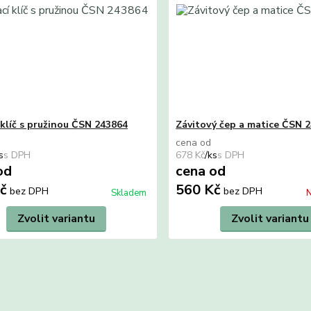
 klíč s pružinou ČSN 243864
Závitový čep a matice ČSN 
cena od
s
678 Kč
/
ks
od
cena od
Kč
560 Kč
bez DPH
bez DPH
Skladem
N
Zvolit variantu
Zvolit variantu