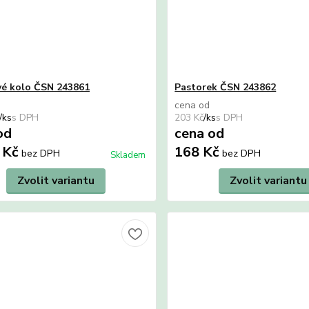
vé kolo ČSN 243861
Pastorek ČSN 243862
cena od
/
ks
203 Kč
/
ks
od
cena od
 Kč
168 Kč
bez DPH
bez DPH
Skladem
Zvolit variantu
Zvolit variantu