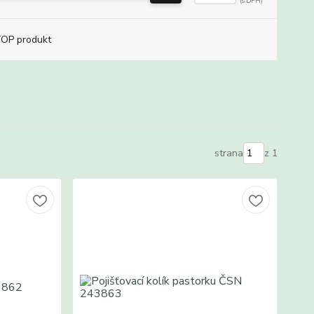
OP produkt
strana
z 1