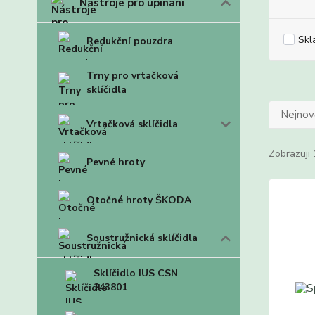
Nástroje pro upínání
Skl
Redukční pouzdra
Trny pro vrtačková
sklíčidla
Nejnově
Vrtačková sklíčidla
Zobrazuji 
Pevné hroty
Otočné hroty ŠKODA
Soustružnická sklíčidla
Sklíčidlo IUS CSN
243801