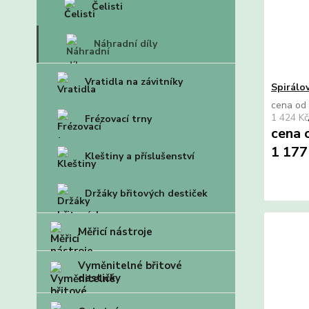
Čelisti
Náhradní díly
Vratidla na závitníky
Spirálo
cena od
1 424 Kč
Frézovací trny
cena 
1 177
Kleštiny a příslušenství
Držáky břitových destiček
Měřicí nástroje
Vyměnitelné břitové
destičky