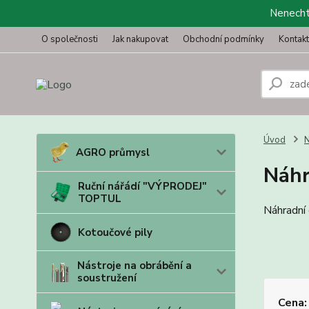
Nenechte
O společnosti
Jak nakupovat
Obchodní podmínky
Kontak
Úvod
N
AGRO průmysl
Náhr
Ruční nářádí "VÝPRODEJ"
TOPTUL
Náhradní 
Kotoučové pily
Nástroje na obrábění a
soustružení
Cena: