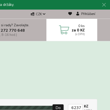
a držáky.
Přihlášení
CZK
 si rady? Zavolejte.
0
ks
za
0 Kč
 272 770 648
, 8-16 hod.)
Kč
Do