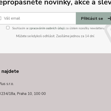
epropásněte novinky, akce a slev
Přihlásit se
Souhlasím se
zpracováním osobních údajů
za účelem rozesílky newsletteru.
Můžete se kdykoli odhlásit. Zasíláme jednou za 14 dní.
 najdete
us s.r.o.
3234/18a,
Praha 10, 100 00