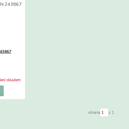
243867
ení skladem
strana
z 1