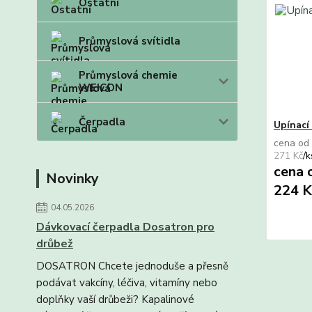
Ostatní
Průmyslová svítidla
Průmyslová chemie
WEICON
Čerpadla
Upínací
cena od
271 Kč
/
k
cena 
Novinky
224 
04.05.2026
Dávkovací čerpadla Dosatron pro
drůbež
DOSATRON Chcete jednoduše a přesně
podávat vakcíny, léčiva, vitamíny nebo
doplňky vaší drůbeži? Kapalinové