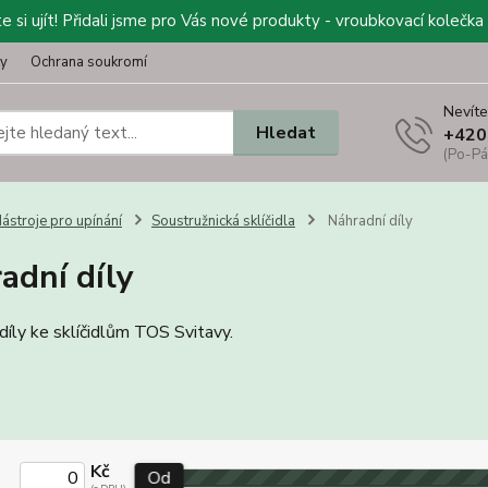
 si ujít! Přidali jsme pro Vás nové produkty - vroubkovací kolečka 
ty
Ochrana soukromí
Nevíte
Hledat
+420
(Po-Pá
ástroje pro upínání
Soustružnická sklíčidla
Náhradní díly
adní díly
díly ke sklíčidlům TOS Svitavy.
Kč
Od