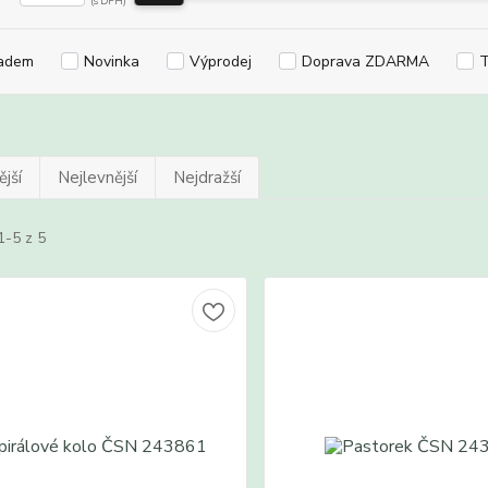
adem
Novinka
Výprodej
Doprava ZDARMA
T
jší
Nejlevnější
Nejdražší
1-5 z 5