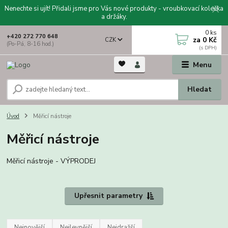
Nenechte si ujít! Přidali jsme pro Vás nové produkty - vroubkovací kolečka
a držáky.
0
ks
+420 272 770 648
za
0 Kč
CZK
(Po-Pá, 8-16 hod.)
Menu
Hledat
Úvod
Měřicí nástroje
Měřicí nástroje
Měřicí nástroje - VÝPRODEJ
Upřesnit parametry
Nejnovější
Nejlevnější
Nejdražší