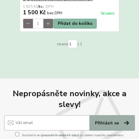
1 815 Kč
/
ks
1 500 Kč
bez DPH
Skladem
Přidat do košíku
strana
z 1
Nepropásněte novinky, akce a
slevy!
Přihlásit se
Souhlasím se
zpracováním osobních údajů
za účelem rozesílky newsletteru.