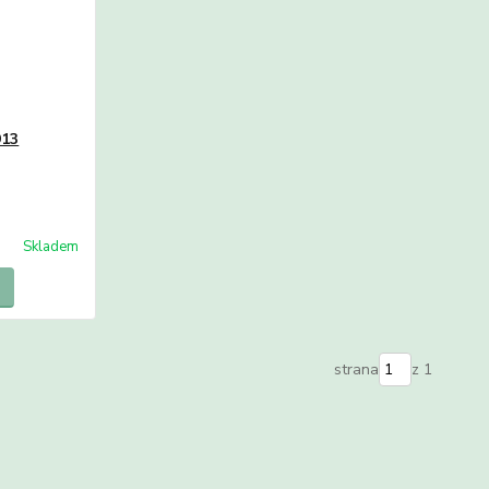
913
Skladem
strana
z 1