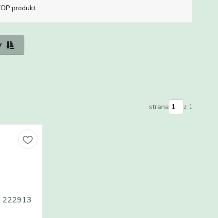
OP produkt
y
strana
z 1