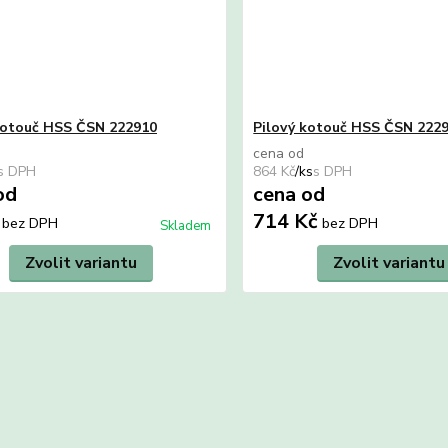
kotouč HSS ČSN 222910
Pilový kotouč HSS ČSN 222
cena od
864 Kč
/
ks
od
cena od
č
714 Kč
bez DPH
bez DPH
Skladem
Zvolit variantu
Zvolit variantu