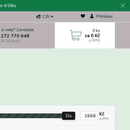
a držáky.
Přihlášení
CZK
 si rady? Zavolejte.
0
ks
za
0 Kč
 272 770 648
, 8-16 hod.)
Kč
Do