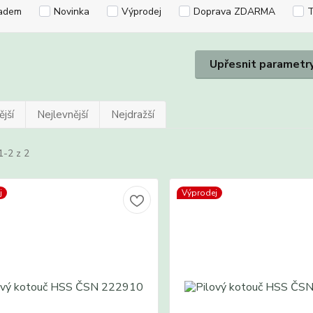
adem
Novinka
Výprodej
Doprava ZDARMA
T
Upřesnit parametr
jší
Nejlevnější
Nejdražší
1-2 z 2
j
Výprodej