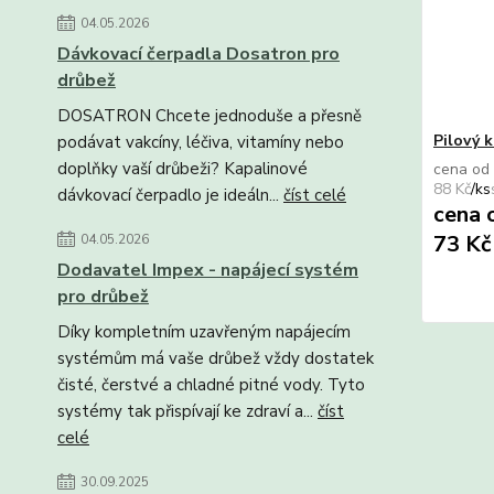
04.05.2026
Dávkovací čerpadla Dosatron pro
drůbež
DOSATRON Chcete jednoduše a přesně
Pilový 
podávat vakcíny, léčiva, vitamíny nebo
doplňky vaší drůbeži? Kapalinové
cena od
88 Kč
/
ks
dávkovací čerpadlo je ideáln...
číst celé
cena 
73 K
04.05.2026
Dodavatel Impex - napájecí systém
pro drůbež
Díky kompletním uzavřeným napájecím
systémům má vaše drůbež vždy dostatek
čisté, čerstvé a chladné pitné vody. Tyto
systémy tak přispívají ke zdraví a...
číst
celé
30.09.2025