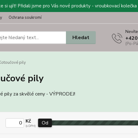
 si ujít! Přidali jsme pro Vás nové produkty - vroubkovací kolečka 
ty
Ochrana soukromí
Nevíte
Hledat
+420
(Po-Pá
otoučové pily
učové pily
é pily za skvělé ceny - VÝPRODEJ!
Kč
Od