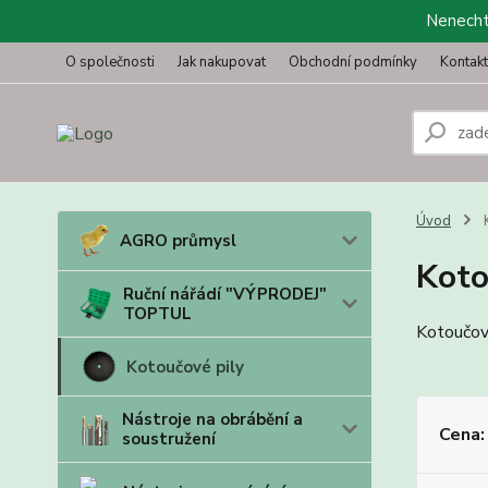
Nenechte
O společnosti
Jak nakupovat
Obchodní podmínky
Kontak
Úvod
K
AGRO průmysl
Koto
Ruční nářádí "VÝPRODEJ"
TOPTUL
Kotoučov
Kotoučové pily
Nástroje na obrábění a
Cena:
soustružení