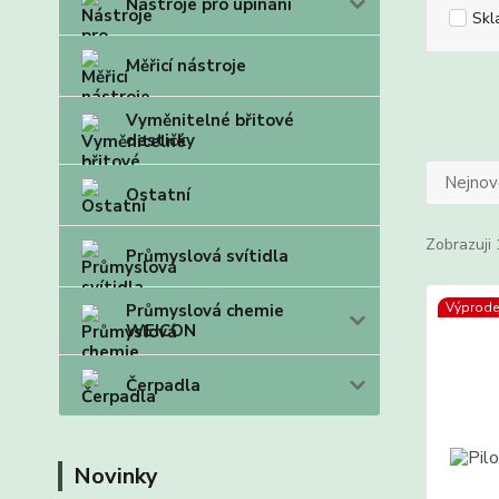
Nástroje pro upínání
Skl
Měřicí nástroje
Vyměnitelné břitové
destičky
Nejnově
Ostatní
Zobrazuji 
Průmyslová svítidla
Výprode
Průmyslová chemie
WEICON
Čerpadla
Novinky