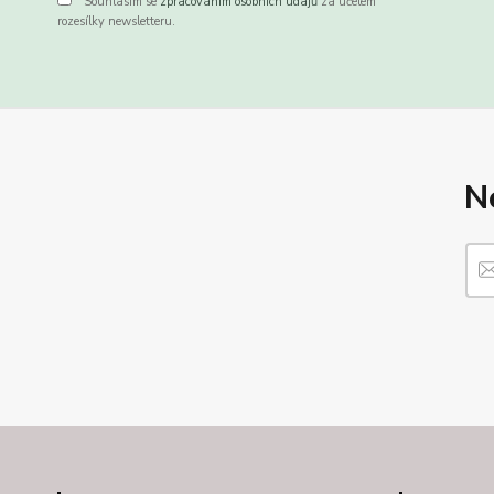
Souhlasím se
zpracováním osobních údajů
za účelem
rozesílky newsletteru.
N