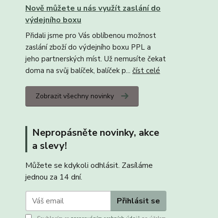
Nově můžete u nás využít zaslání do
výdejního boxu
Přidali jsme pro Vás oblíbenou možnost
zaslání zboží do výdejního boxu PPL a
jeho partnerských míst. Už nemusíte čekat
doma na svůj balíček, balíček p...
číst celé
Zobrazit všechny novinky
Nepropásněte novinky, akce
a slevy!
Můžete se kdykoli odhlásit. Zasíláme
jednou za 14 dní.
Přihlásit se