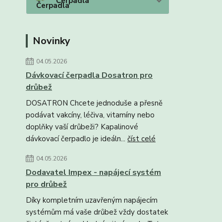
Čerpadla
Novinky
04.05.2026
Dávkovací čerpadla Dosatron pro
drůbež
DOSATRON Chcete jednoduše a přesně
podávat vakcíny, léčiva, vitamíny nebo
doplňky vaší drůbeži? Kapalinové
dávkovací čerpadlo je ideáln...
číst celé
04.05.2026
Dodavatel Impex - napájecí systém
pro drůbež
Díky kompletním uzavřeným napájecím
systémům má vaše drůbež vždy dostatek