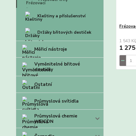
Kleštiny a příslušenství
Frézova
Držáky břitových destiček
1 543 Kč
1 275
Měřicí nástroje
Vyměnitelné břitové
destičky
Ostatní
Průmyslová svítidla
Průmyslová chemie
WEICON