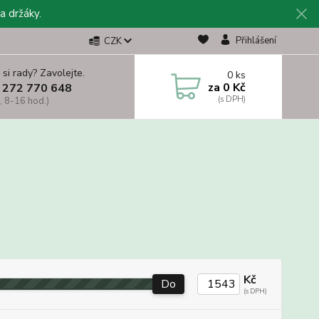
a držáky.
Přihlášení
CZK
 si rady? Zavolejte.
0
ks
za
0 Kč
 272 770 648
, 8-16 hod.)
Kč
Do