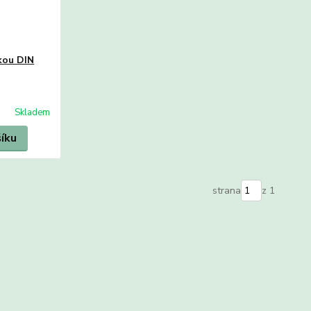
žkou DIN
Skladem
šíku
strana
z 1