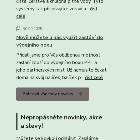
čisté, čerstvé a chladné pitné vody. Tyto
systémy tak přispívají ke zdraví a...
číst
celé
30.09.2025
Nově můžete u nás využít zaslání do
výdejního boxu
Přidali jsme pro Vás oblíbenou možnost
zaslání zboží do výdejního boxu PPL a
jeho partnerských míst. Už nemusíte čekat
doma na svůj balíček, balíček p...
číst celé
Zobrazit všechny novinky
Nepropásněte novinky, akce
a slevy!
Můžete se kdykoli odhlásit. Zasíláme