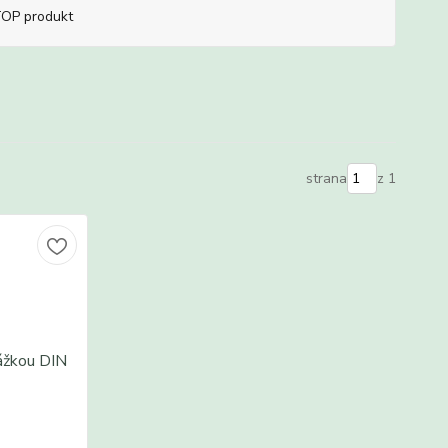
OP produkt
strana
z 1