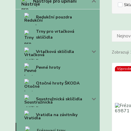
Nástroje pro upínání
Skl
Redukční pouzdra
Trny pro vrtačková
Nejnově
sklíčidla
Vrtačková sklíčidla
Zobrazuji 
Pevné hroty
Výprode
Otočné hroty ŠKODA
Soustružnická sklíčidla
Vratidla na závitníky
Frézovací trny