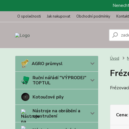
Nenechte
O společnosti
Jak nakupovat
Obchodní podmínky
Kontak
Úvod
N
AGRO průmysl
Fréz
Ruční nářádí "VÝPRODEJ"
TOPTUL
Frézovac
Kotoučové pily
Nástroje na obrábění a
Cena:
soustružení