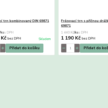
cí trn kombinovaný DIN 69871
Frézovací trn s příčnou drá
69871
/
ks
1 440 Kč
/
ks
 Kč
1 190 Kč
bez DPH
bez DPH
Skladem
Přidat do košíku
Přidat do ko