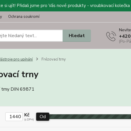
 si ujít! Přidali jsme pro Vás nové produkty - vroubkovací kolečka 
ty
Ochrana soukromí
Nevíte
Hledat
+420
(Po-Pá
ástroje pro upínání
Frézovací trny
ovací trny
í trny DIN 69871
Kč
Od