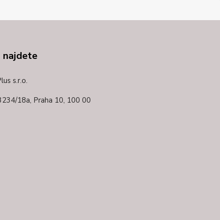
 najdete
us s.r.o.
3234/18a,
Praha 10, 100 00