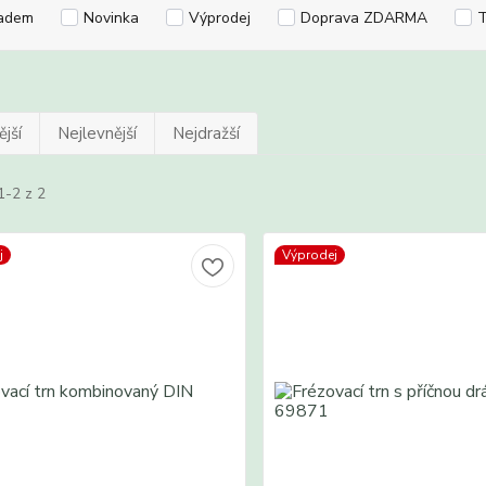
adem
Novinka
Výprodej
Doprava ZDARMA
T
jší
Nejlevnější
Nejdražší
1-2 z 2
j
Výprodej