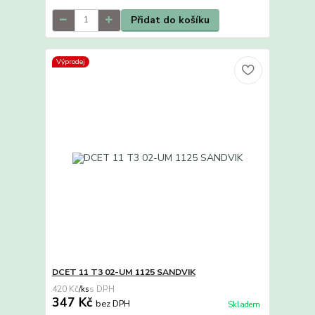
Přidat do košíku
Výprodej
DCET 11 T3 02-UM 1125 SANDVIK
420 Kč
/
ks
347 Kč
bez DPH
Skladem