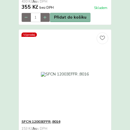
430 Kč
/
ks
355 Kč
bez DPH
Skladem
Přidat do košíku
Výprodej
SFCN 12003EFFR ;8016
153 Kč
/
ks