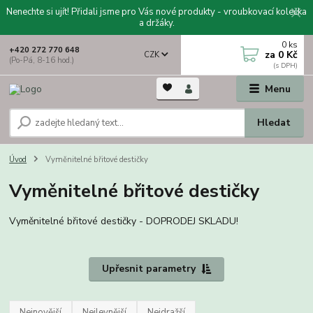
Nenechte si ujít! Přidali jsme pro Vás nové produkty - vroubkovací kolečka
a držáky.
0
ks
+420 272 770 648
za
0 Kč
CZK
(Po-Pá, 8-16 hod.)
Menu
Hledat
Úvod
Vyměnitelné břitové destičky
Vyměnitelné břitové destičky
Vyměnitelné břitové destičky - DOPRODEJ SKLADU!
Upřesnit parametry
Nejnovější
Nejlevnější
Nejdražší