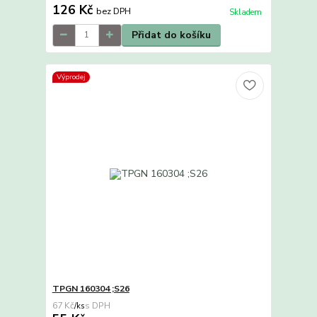
126 Kč
bez DPH
Skladem
Přidat do košíku
Výprodej
TPGN 160304 ;S26
67 Kč
/
ks