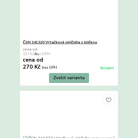
ČSN 241320 Vrtačková sklíčidla s kličkou
cena od
327 Kč
/
ks
cena od
270 Kč
bez DPH
Skladem
Zvolit variantu