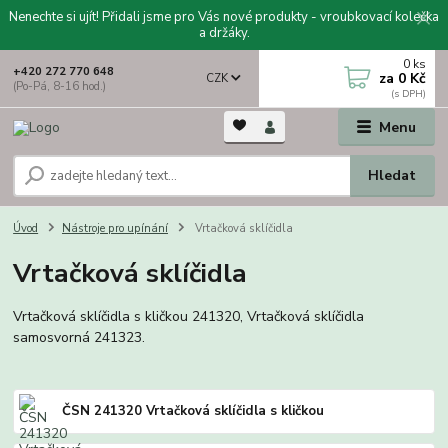
Nenechte si ujít! Přidali jsme pro Vás nové produkty - vroubkovací kolečka
a držáky.
0
ks
+420 272 770 648
za
0 Kč
CZK
(Po-Pá, 8-16 hod.)
Menu
Hledat
Úvod
Nástroje pro upínání
Vrtačková sklíčidla
Vrtačková sklíčidla
Vrtačková sklíčidla s kličkou 241320, Vrtačková sklíčidla
samosvorná 241323.
ČSN 241320 Vrtačková sklíčidla s kličkou