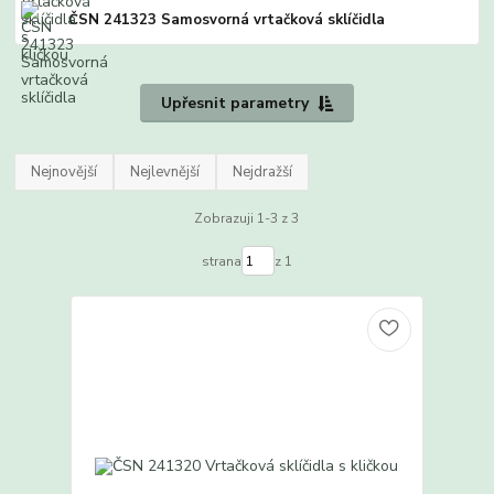
ČSN 241323 Samosvorná vrtačková sklíčidla
Upřesnit parametry
Nejnovější
Nejlevnější
Nejdražší
Zobrazuji 1-3 z 3
strana
z 1