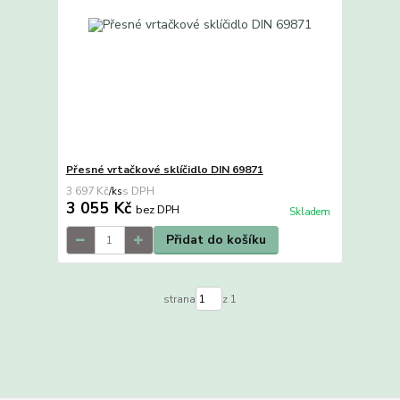
Přesné vrtačkové sklíčidlo DIN 69871
3 697 Kč
/
ks
3 055 Kč
bez DPH
Skladem
Přidat do košíku
strana
z 1