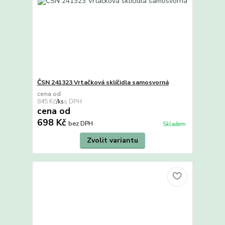
ČSN 241323 Vrtačková sklíčidla samosvorná
cena od
845 Kč
/
ks
cena od
698 Kč
bez DPH
Skladem
Zvolit variantu