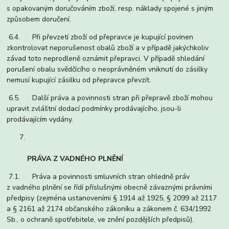
s opakovaným doručováním zboží, resp. náklady spojené s jiným
způsobem doručení.
6.4. Při převzetí zboží od přepravce je kupující povinen
zkontrolovat neporušenost obalů zboží a v případě jakýchkoliv
závad toto neprodleně oznámit přepravci. V případě shledání
porušení obalu svědčícího o neoprávněném vniknutí do zásilky
nemusí kupující zásilku od přepravce převzít.
6.5. Další práva a povinnosti stran při přepravě zboží mohou
upravit zvláštní dodací podmínky prodávajícího, jsou-li
prodávajícím vydány.
PRÁVA Z VADNÉHO PLNĚNÍ
7.1. Práva a povinnosti smluvních stran ohledně práv
z vadného plnění se řídí příslušnými obecně závaznými právními
předpisy (zejména ustanoveními § 1914 až 1925, § 2099 až 2117
a § 2161 až 2174 občanského zákoníku a zákonem č. 634/1992
Sb., o ochraně spotřebitele, ve znění pozdějších předpisů).