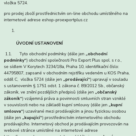
vložka 5724.
pro prodej zboží prostřednictvím on-line obchodu umístěného na
internetové adrese eshop-proexportplus.cz
ÚVODNÍ USTANOVENÍ
1.1. Tyto obchodní podmínky (dále jen
„obchodní
podmínky“
) obchodní společnosti Pro Export Plus spol. s r.o.,
se sídlem V Korytech 3234/18a, Praha 10, identifikační číslo:
44795807, zapsané v obchodním rejstříku vedeném u KOS Praha,
oddíl C, vložka 5724 (dále jen
„prodávající“
) upravují v souladu
s ustanovením § 1751 odst. 1 zákona č. 89/2012 Sb., občanský
zákoník, ve znění pozdějších předpisů (dále jen
„občanský
zákoník“
) vzájemná práva a povinnosti smluvních stran vzniklé
v souvislosti nebo na základě kupní smlouvy (dále jen
„kupní
smlouva“
) uzavírané mezi prodávajícím a jinou fyzickou osobou
(dále jen
„kupující“
) prostřednictvím internetového obchodu
prodávajícího. Internetový obchod je prodávajícím provozován na
webové stránce umístěné na internetové adrese