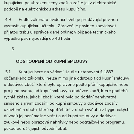
kupujícímu po uhrazení ceny zboží a zašle jej v elektronické
podobě na elektronickou adresu kupujícího.
4.9. Podle zákona o evidenci tržeb je prodávající povinen
vystavit kupujícímu účtenku. Zároveň je povinen zaevidovat
přijatou tržbu u správce daně online; v případě technického
výpadku pak nejpozději do 48 hodin.
ODSTOUPENÍ OD KUPNÍ SMLOUVY
5.1. Kupující bere na vědomí, že dle ustanovení § 1837
občanského zákoníku, nelze mimo jiné odstoupit od kupní smlouvy
o dodávce zboží, které bylo upraveno podle přání kupujícího nebo
pro jeho osobu, od kupní smlouvy o dodávce zboží, které podléhá
rychlé zkáze, jakož i zboží, které bylo po dodání nenávratně
smíseno s jiným zbožím, od kupní smlouvy o dodávce zboží v
uzavřeném obalu, které spotřebitel z obalu vyňal a z hygienických
důvodů jej není možné vrátit a od kupní smlouvy o dodávce
zvukové nebo obrazové nahrávky nebo počítačového programu,
pokud porušil jejich původní obal.