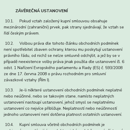
ZÁVĚREČNÁ USTANOVENÍ
10.1. Pokud vztah založený kupní smlouvou obsahuje
mezinárodní (zahraniční) prvek, pak strany sjednávají, že vztah se
řídí českým právem.
10.2. Volbou práva dle tohoto článku obchodních podmínek
není spotřebitel zbaven ochrany, kterou mu poskytují ustanovení
právního řádu, od nichž se nelze smluvně odchýlit, a jež by se v
případě neexistence volby práva jinak použila dle ustanovení čl. 6
odst. 1 Nařízení Evropského parlamentu a Rady (ES) č. 593/2008
ze dne 17. června 2008 o právu rozhodném pro smluvní
závazkové vztahy (Řím I).
10.3. Je-li některé ustanovení obchodních podmínek neplatné
nebo neúčinné, nebo se takovým stane, namísto neplatných
ustanovení nastoupí ustanovení, jehož smysl se neplatnému
ustanovení co nejvíce přibližuje. Neplatností nebo neúčinností
jednoho ustanovení není dotčena platnost ostatních ustanovení.
10.4. Kupní smlouva včetně obchodních podmínek je