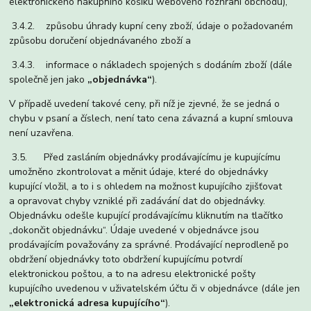
elektronického nákupního košíku webového rozhraní obchodu),
3.4.2. způsobu úhrady kupní ceny zboží, údaje o požadovaném
způsobu doručení objednávaného zboží a
3.4.3. informace o nákladech spojených s dodáním zboží (dále
společně jen jako
„objednávka“
).
V případě uvedení takové ceny, při níž je zjevné, že se jedná o
chybu v psaní a číslech, není tato cena závazná a kupní smlouva
není uzavřena.
3.5. Před zasláním objednávky prodávajícímu je kupujícímu
umožněno zkontrolovat a měnit údaje, které do objednávky
kupující vložil, a to i s ohledem na možnost kupujícího zjišťovat
a opravovat chyby vzniklé při zadávání dat do objednávky.
Objednávku odešle kupující prodávajícímu kliknutím na tlačítko
„dokončit objednávku“. Údaje uvedené v objednávce jsou
prodávajícím považovány za správné. Prodávající neprodleně po
obdržení objednávky toto obdržení kupujícímu potvrdí
elektronickou poštou, a to na adresu elektronické pošty
kupujícího uvedenou v uživatelském účtu či v objednávce (dále jen
„elektronická adresa kupujícího“
).