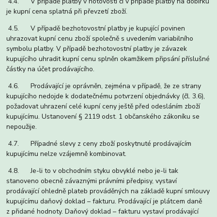
4.4. V případě platby v hotovosti či v případě platby na dobírku
je kupní cena splatná při převzetí zboží.
4.5. V případě bezhotovostní platby je kupující povinen
uhrazovat kupní cenu zboží společně s uvedením variabilního
symbolu platby. V případě bezhotovostní platby je závazek
kupujícího uhradit kupní cenu splněn okamžikem připsání příslušné
částky na účet prodávajícího.
4.6. Prodávající je oprávněn, zejména v případě, že ze strany
kupujícího nedojde k dodatečnému potvrzení objednávky (čl. 3.6),
požadovat uhrazení celé kupní ceny ještě před odesláním zboží
kupujícímu. Ustanovení § 2119 odst. 1 občanského zákoníku se
nepoužije.
4.7. Případné slevy z ceny zboží poskytnuté prodávajícím
kupujícímu nelze vzájemně kombinovat.
4.8. Je-li to v obchodním styku obvyklé nebo je-li tak
stanoveno obecně závaznými právními předpisy, vystaví
prodávající ohledně plateb prováděných na základě kupní smlouvy
kupujícímu daňový doklad – fakturu. Prodávající je plátcem daně
z přidané hodnoty. Daňový doklad – fakturu vystaví prodávající