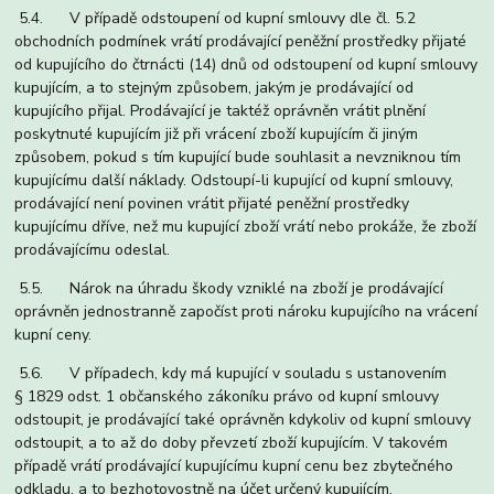
5.4. V případě odstoupení od kupní smlouvy dle čl. 5.2
obchodních podmínek vrátí prodávající peněžní prostředky přijaté
od kupujícího do čtrnácti (14) dnů od odstoupení od kupní smlouvy
kupujícím, a to stejným způsobem, jakým je prodávající od
kupujícího přijal. Prodávající je taktéž oprávněn vrátit plnění
poskytnuté kupujícím již při vrácení zboží kupujícím či jiným
způsobem, pokud s tím kupující bude souhlasit a nevzniknou tím
kupujícímu další náklady. Odstoupí-li kupující od kupní smlouvy,
prodávající není povinen vrátit přijaté peněžní prostředky
kupujícímu dříve, než mu kupující zboží vrátí nebo prokáže, že zboží
prodávajícímu odeslal.
5.5. Nárok na úhradu škody vzniklé na zboží je prodávající
oprávněn jednostranně započíst proti nároku kupujícího na vrácení
kupní ceny.
5.6. V případech, kdy má kupující v souladu s ustanovením
§ 1829 odst. 1 občanského zákoníku právo od kupní smlouvy
odstoupit, je prodávající také oprávněn kdykoliv od kupní smlouvy
odstoupit, a to až do doby převzetí zboží kupujícím. V takovém
případě vrátí prodávající kupujícímu kupní cenu bez zbytečného
odkladu, a to bezhotovostně na účet určený kupujícím.