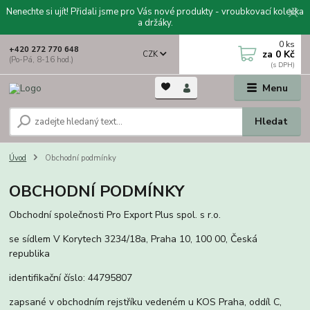
Nenechte si ujít! Přidali jsme pro Vás nové produkty - vroubkovací kolečka
a držáky.
0
ks
+420 272 770 648
za
0 Kč
CZK
(Po-Pá, 8-16 hod.)
Menu
Hledat
Úvod
Obchodní podmínky
OBCHODNÍ PODMÍNKY
Obchodní společnosti Pro Export Plus spol. s r.o.
se sídlem V Korytech 3234/18a, Praha 10, 100 00, Česká
republika
identifikační číslo: 44795807
zapsané v obchodním rejstříku vedeném u KOS Praha, oddíl C,