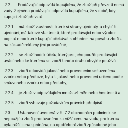
7.2. Prodávající odpovídá kupujícímu, že zboží při převzetí nemá
vady. Zejména prodávající odpovídá kupujícímu, že v době, kdy
kupující zboží převzal:
7.2.1. má zboží vlastnosti, které si strany ujednaly, a chybí-li
ujednání, má takové vlastnosti, které prodávající nebo výrobce
popsal nebo které kupující očekával s ohledem na povahu zboží a
na základě reklamy jimi prováděné,
7.2.2. se zboží hodí k účelu, který pro jeho použití prodávající
uvádí nebo ke kterému se zboží tohoto druhu obvykle používá,
7.2.3. zboží odpovídá jakostí nebo provedením smluvenému
vzorku nebo předloze, byla-li jakost nebo provedení určeno podle
smluveného vzorku nebo předlohy,
7.2.4. je zboží v odpovídajícím množství, míře nebo hmotnosti a
7.2.5. zboží vyhovuje požadavkům právních předpisů.
7.3. Ustanovení uvedená v čl. 7.2 obchodních podmínek se
nepoužijí u zboží prodávaného za nižší cenu na vadu, pro kterou
byla nižší cena ujednána, na opotřebení zboží způsobené jeho