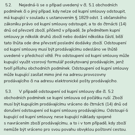
5.2. Nejedná-li se o případ uvedený v čl. 5.1 obchodních
podmínek či o jiný případ, kdy nelze od kupní smlouvy odstoupit,
má kupující v souladu s ustanovením § 1829 odst. 1 občanského
zákoníku právo od kupní smlouvy odstoupit, a to do čtrnácti (14)
dnů od převzetí zboží, přičemž v případě, že předmětem kupní
smlouvy je několik druhů zboží nebo dodání několika částí, běží
tato lhůta ode dne převzetí poslední dodávky zboží. Odstoupení
od kupní smlouvy musí být prodávajícímu odesláno ve lhůtě
uvedené v předchozí větě. Pro odstoupení od kupní smlouvy může
kupující využit vzorový formulář poskytovaný prodávajícím, jenž
tvoří přílohu obchodních podmínek. Odstoupení od kupní smlouvy
může kupující zasílat mimo jiné na adresu provozovny
prodávajícího či na adresu elektronické pošty prodávajícího.
5.3. V případě odstoupení od kupní smlouvy dle čl. 5.2
obchodních podmínek se kupní smlouva od počátku ruší. Zboží
musí být kupujícím prodávajícímu vráceno do čtrnácti (14) dnů od
doručení odstoupení od kupní smlouvy prodávajícímu. Odstoupí-li
kupující od kupní smlouvy, nese kupující náklady spojené
s navrácením zboží prodávajícímu, a to i v tom případě, kdy zboží
nemůže být vráceno pro svou povahu obvyklou poštovní cestou.