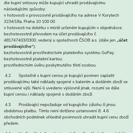
dle kupní smlouvy může kupující uhradit prodávajícímu
následujícími způsoby:
v hotovosti v provozovně prodávajícího na adrese V Korytech
3234/18a, Praha 10 100 00
v hotovosti na dobírku v místě určeném kupujícím v objednávce;
bezhotovostně převodem na účet prodávajícího č.
481747403/0300, vedený u společnosti ČSOB a.s. (dále jen
„účet
prodávajícího“
);
bezhotovostně prostřednictvím platebního systému GoPay;
bezhotovostně platební kartou;
prostřednictvím úvěru poskytnutého třetí osobou.
4.2. Společně s kupní cenou je kupující povinen zaplatit
prodávajícímu také náklady spojené s balením a dodáním zboží ve
smluvené výši. Není-li uvedeno výslovně jinak, rozumí se dále
kupní cenou i náklady spojené s dodáním zboží.
4.3. Prodávající nepožaduje od kupujícího zálohu či jinou
obdobnou platbu. Tímto není dotčeno ustanovení čl. 4.6
obchodních podmínek ohledně povinnosti uhradit kupní cenu zboží
předem.