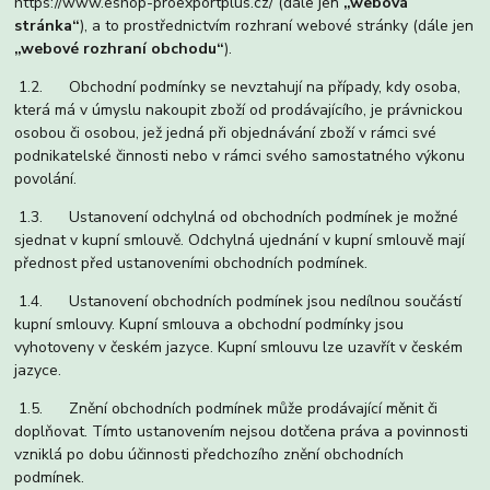
https://www.eshop-proexportplus.cz/ (dále jen
„webová
stránka“
), a to prostřednictvím rozhraní webové stránky (dále jen
„webové rozhraní obchodu“
).
1.2. Obchodní podmínky se nevztahují na případy, kdy osoba,
která má v úmyslu nakoupit zboží od prodávajícího, je právnickou
osobou či osobou, jež jedná při objednávání zboží v rámci své
podnikatelské činnosti nebo v rámci svého samostatného výkonu
povolání.
1.3. Ustanovení odchylná od obchodních podmínek je možné
sjednat v kupní smlouvě. Odchylná ujednání v kupní smlouvě mají
přednost před ustanoveními obchodních podmínek.
1.4. Ustanovení obchodních podmínek jsou nedílnou součástí
kupní smlouvy. Kupní smlouva a obchodní podmínky jsou
vyhotoveny v českém jazyce. Kupní smlouvu lze uzavřít v českém
jazyce.
1.5. Znění obchodních podmínek může prodávající měnit či
doplňovat. Tímto ustanovením nejsou dotčena práva a povinnosti
vzniklá po dobu účinnosti předchozího znění obchodních
podmínek.