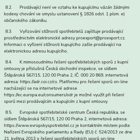
8.2. Prodávající není ve vztahu ke kupujícímu vázán žádnými
kodexy chování ve smyslu ustanovení § 1826 odst. 1 písm. e)
občanského zákoníku.
8.3. Vyřizování stížností spotřebitelů zajišťuje prodávající
prostřednictvím elektronické adresy proexport@proexport.cz.
Informaci o vyřízení stížnosti kupujícího zašle prodávající na
elektronickou adresu kupujícího.
8.4. K mimosoudnímu řešení spotřebitelských sporů z kupní
smlouvy je příslušná Česká obchodní inspekce, se sídlem
Štěpánská 567/15, 120 00 Praha 2, IČ: 000 20 869, internetová
adresa: https://adr.coi.cz/cs. Platformu pro řešení sporů on-line
nacházející se na internetové adrese
https://ec.europa.eu/consumers/odr je možné využít při řešení
sporů mezi prodávajícím a kupujícím z kupní smlouvy.
8.5. Evropské spotřebitelské centrum Česká republika, se
sídlem Štěpánská 567/15, 120 00 Praha 2, internetová adresa:
https://www.evropskyspotrebitel.cz je kontaktním místem podle
Nařízení Evropského parlamentu a Rady (EU) č. 524/2013 ze dne
21. května 2013 o řešení spotřebitelských sporů on-line