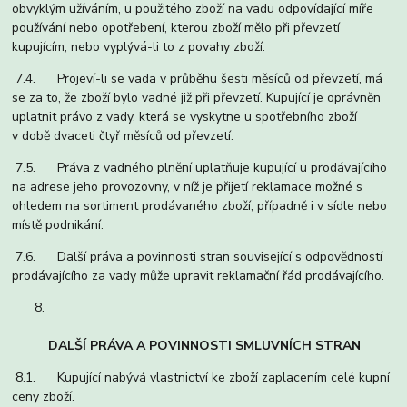
obvyklým užíváním, u použitého zboží na vadu odpovídající míře
používání nebo opotřebení, kterou zboží mělo při převzetí
kupujícím, nebo vyplývá-li to z povahy zboží.
7.4. Projeví-li se vada v průběhu šesti měsíců od převzetí, má
se za to, že zboží bylo vadné již při převzetí. Kupující je oprávněn
uplatnit právo z vady, která se vyskytne u spotřebního zboží
v době dvaceti čtyř měsíců od převzetí.
7.5. Práva z vadného plnění uplatňuje kupující u prodávajícího
na adrese jeho provozovny, v níž je přijetí reklamace možné s
ohledem na sortiment prodávaného zboží, případně i v sídle nebo
místě podnikání.
7.6. Další práva a povinnosti stran související s odpovědností
prodávajícího za vady může upravit reklamační řád prodávajícího.
DALŠÍ PRÁVA A POVINNOSTI SMLUVNÍCH STRAN
8.1. Kupující nabývá vlastnictví ke zboží zaplacením celé kupní
ceny zboží.