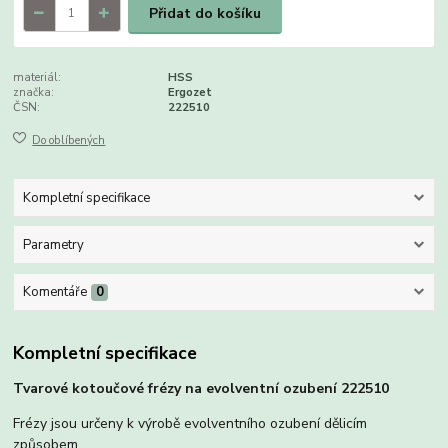
Přidat do košíku
materiál:
HSS
značka:
Ergozet
ČSN:
222510
Do oblíbených
Kompletní specifikace
Parametry
Komentáře
0
Kompletní specifikace
Tvarové kotoučové frézy na evolventní ozubení 222510
Frézy jsou určeny k výrobě evolventního ozubení dělicím
způsobem.