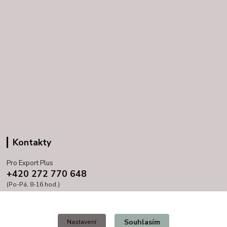
Kontakty
Pro Export Plus
+420 272 770 648
(Po-Pá, 8-16 hod.)
prihoda@proexport.cz
Souhlasím
Nastavení