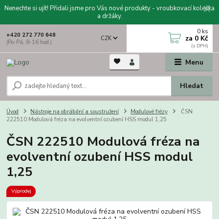
Nenechte si ujít! Přidali jsme pro Vás nové produkty - vroubkovací kolečka
a držáky.
0
ks
+420 272 770 648
za
0 Kč
CZK
(Po-Pá, 8-16 hod.)
Menu
Hledat
Úvod
Nástroje na obrábění a soustružení
Modulové frézy
ČSN
222510 Modulová fréza na evolventní ozubení HSS modul 1,25
ČSN 222510 Modulová fréza na
evolventní ozubení HSS modul
1,25
Výprodej