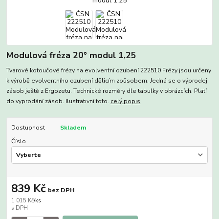
Modulová fréza 20° modul 1,25
Tvarové kotoučové frézy na evolventní ozubení 222510 Frézy jsou určeny
k výrobě evolventního ozubení dělicím způsobem. Jedná se o výprodej
zásob ještě z Ergozetu. Technické rozměry dle tabulky v obrázcích. Platí
do vyprodání zásob. Ilustrativní foto.
celý popis
Dostupnost
Skladem
Číslo
839 Kč
bez DPH
1 015 Kč
/
ks