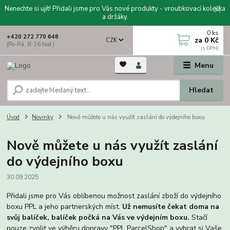
Nenechte si ujít! Přidali jsme pro Vás nové produkty - vroubkovací kolečka
a držáky.
0
ks
+420 272 770 648
za
0 Kč
CZK
(Po-Pá, 8-16 hod.)
Menu
Hledat
Úvod
Novinky
Nově můžete u nás využít zaslání do výdejního boxu
Nově můžete u nás využít zaslání
do výdejního boxu
30.09.2025
Přidali jsme pro Vás oblíbenou možnost zaslání zboží do výdejního
boxu PPL a jeho partnerských míst.
Už nemusíte čekat doma na
svůj balíček, balíček počká na Vás ve výdejním boxu.
Stačí
pouze zvolit ve výběru dopravy "PPL ParcelShop" a vybrat si Vaše