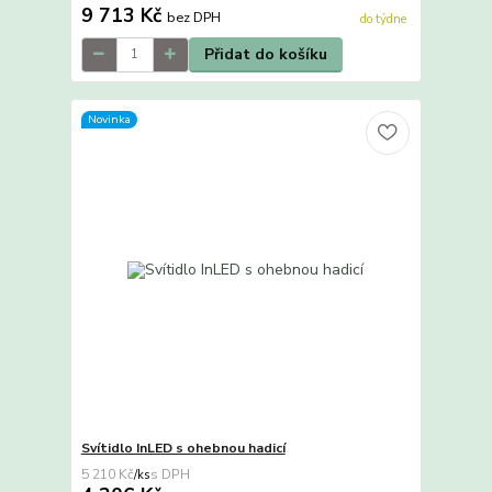
9 713 Kč
bez DPH
do týdne
Přidat do košíku
Novinka
Svítidlo InLED s ohebnou hadicí
5 210 Kč
/
ks