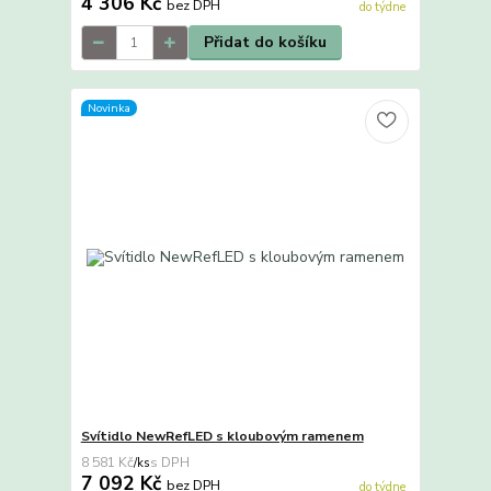
4 306 Kč
bez DPH
do týdne
Přidat do košíku
Novinka
Svítidlo NewRefLED s kloubovým ramenem
8 581 Kč
/
ks
7 092 Kč
bez DPH
do týdne