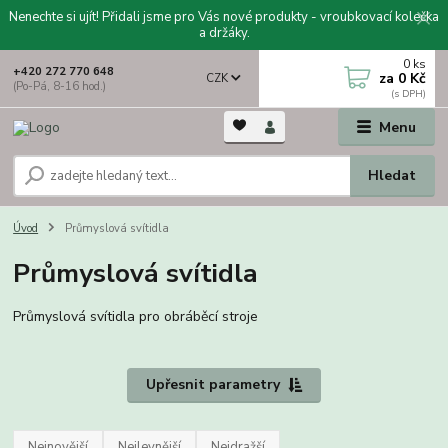
Nenechte si ujít! Přidali jsme pro Vás nové produkty - vroubkovací kolečka
a držáky.
0
ks
+420 272 770 648
za
0 Kč
CZK
(Po-Pá, 8-16 hod.)
Menu
Hledat
Úvod
Průmyslová svítidla
Průmyslová svítidla
Průmyslová svítidla pro obráběcí stroje
Upřesnit parametry
Nejnovější
Nejlevnější
Nejdražší