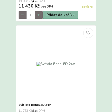
13 830 Kč
/
ks
11 430 Kč
bez DPH
do týdne
Přidat do košíku
Svítidlo BendLED 24V
11 753 Kč
/
ks