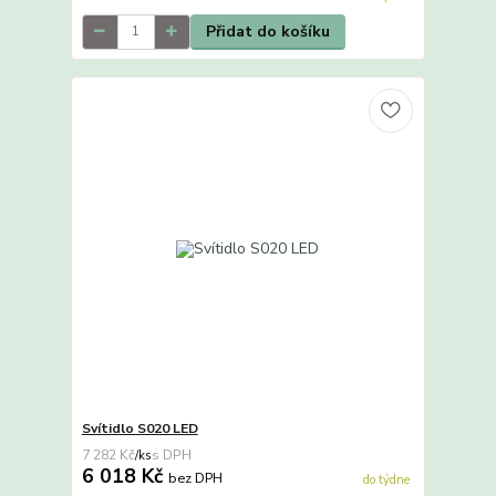
Přidat do košíku
Svítidlo S020 LED
7 282 Kč
/
ks
6 018 Kč
bez DPH
do týdne