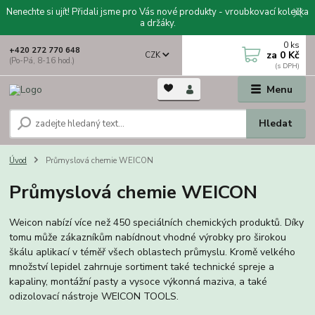
Nenechte si ujít! Přidali jsme pro Vás nové produkty - vroubkovací kolečka
a držáky.
0
ks
+420 272 770 648
za
0 Kč
CZK
(Po-Pá, 8-16 hod.)
Menu
Hledat
Úvod
Průmyslová chemie WEICON
Průmyslová chemie WEICON
Weicon nabízí více než 450 speciálních chemických produktů. Díky
tomu může zákazníkům nabídnout vhodné výrobky pro širokou
škálu aplikací v téměř všech oblastech průmyslu. Kromě velkého
množství lepidel zahrnuje sortiment také technické spreje a
kapaliny, montážní pasty a vysoce výkonná maziva, a také
odizolovací nástroje WEICON TOOLS.