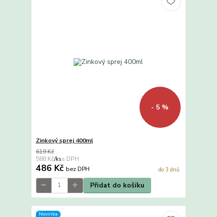
- 5 %
Zinkový sprej 400ml
619 Kč
588 Kč
/
ks
486 Kč
bez DPH
do 3 dnů
Přidat do košíku
Novinka