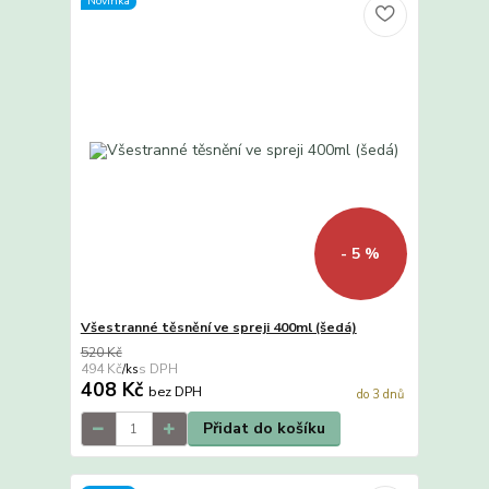
Novinka
- 5 %
Všestranné těsnění ve spreji 400ml (šedá)
520 Kč
494 Kč
/
ks
408 Kč
bez DPH
do 3 dnů
Přidat do košíku