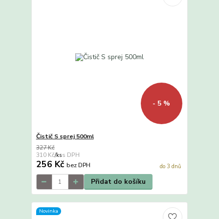
- 5 %
Čistič S sprej 500ml
327 Kč
310 Kč
/
ks
256 Kč
bez DPH
do 3 dnů
Přidat do košíku
Novinka