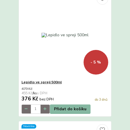
- 5 %
Lepidlo ve spreji 500ml
479 Kč
455 Kč
/
ks
376 Kč
bez DPH
do 3 dnů
Přidat do košíku
Novinka