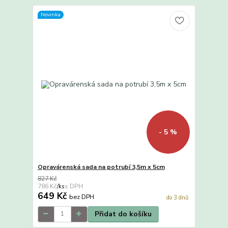
Novinka
- 5 %
Opravárenská sada na potrubí 3,5m x 5cm
827 Kč
786 Kč
/
ks
649 Kč
bez DPH
do 3 dnů
Přidat do košíku