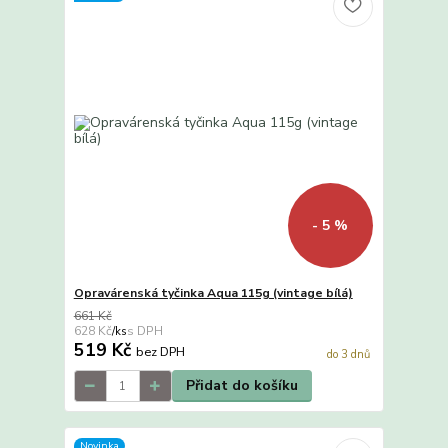
- 5 %
Opravárenská tyčinka Aqua 115g (vintage bílá)
661 Kč
628 Kč
/
ks
519 Kč
bez DPH
do 3 dnů
Přidat do košíku
Novinka