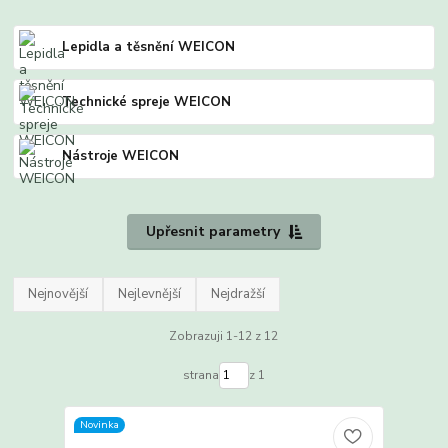
Lepidla a těsnění WEICON
Technické spreje WEICON
Nástroje WEICON
Upřesnit parametry
Nejnovější
Nejlevnější
Nejdražší
Zobrazuji 1-12 z 12
strana
z 1
Novinka