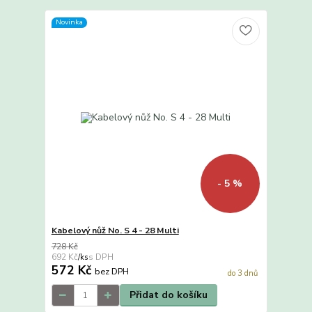
Novinka
- 5 %
Kabelový nůž No. S 4 - 28 Multi
728 Kč
692 Kč
/
ks
572 Kč
bez DPH
do 3 dnů
Přidat do košíku