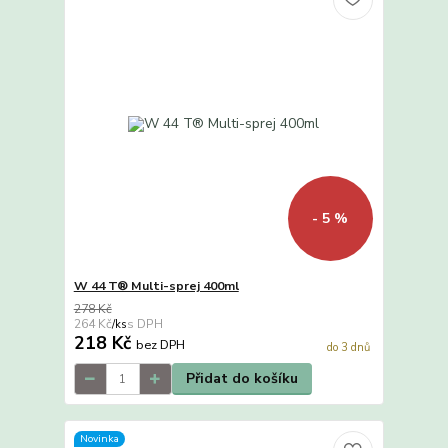
- 5 %
W 44 T® Multi-sprej 400ml
278 Kč
264 Kč
/
ks
218 Kč
bez DPH
do 3 dnů
Přidat do košíku
Novinka