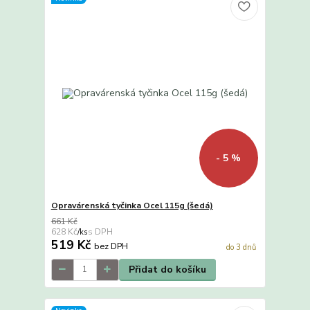
- 5 %
Opravárenská tyčinka Ocel 115g (šedá)
661 Kč
628 Kč
/
ks
519 Kč
bez DPH
do 3 dnů
Přidat do košíku