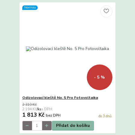
Novinka
- 5 %
Odizolovací kleště No. 5 Pro Fotovoltaika
2 310 Kč
2 194 Kč
/
ks
1 813 Kč
bez DPH
do 3 dnů
Přidat do košíku