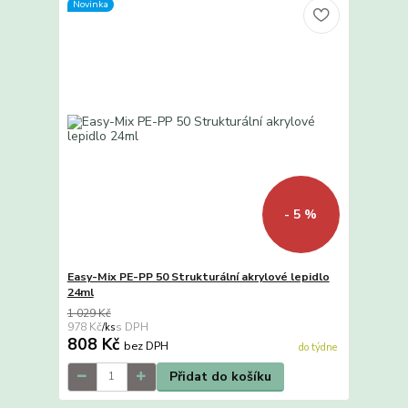
Novinka
- 5 %
Easy-Mix PE-PP 50 Strukturální akrylové lepidlo
24ml
1 029 Kč
978 Kč
/
ks
808 Kč
bez DPH
do týdne
Přidat do košíku