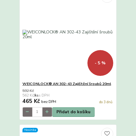
- 5 %
WEICONLOCK® AN 302-43 Zajištění šroubů 20ml
592 Kč
562 Kč
/
ks
465 Kč
bez DPH
do 3 dnů
Přidat do košíku
Novinka