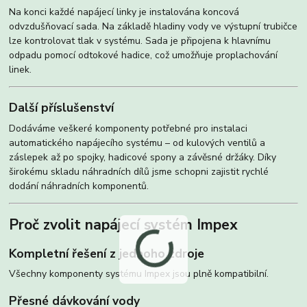
Na konci každé napájecí linky je instalována koncová
odvzdušňovací sada. Na základě hladiny vody ve výstupní trubičce
lze kontrolovat tlak v systému. Sada je připojena k hlavnímu
odpadu pomocí odtokové hadice, což umožňuje proplachování
linek.
Další příslušenství
Dodáváme veškeré komponenty potřebné pro instalaci
automatického napájecího systému – od kulových ventilů a
záslepek až po spojky, hadicové spony a závěsné držáky. Díky
širokému skladu náhradních dílů jsme schopni zajistit rychlé
dodání náhradních komponentů.
Proč zvolit napájecí systém Impex
Kompletní řešení z jednoho zdroje
Všechny komponenty systému Impex jsou plně kompatibilní.
Přesné dávkování vody