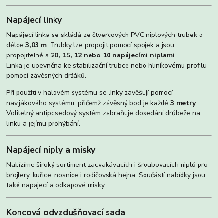
Napájecí linky
Napájecí linka se skládá ze čtvercových PVC niplových trubek o
délce
3,03 m
. Trubky lze propojit pomocí spojek a jsou
propojitelné s
20, 15, 12 nebo 10 napájecími niplami
.
Linka je upevněna ke stabilizační trubce nebo hliníkovému profilu
pomocí závěsných držáků.
Při použití v halovém systému se linky zavěšují pomocí
navijákového systému, přičemž závěsný bod je každé
3 metry
.
Volitelný antiposedový systém zabraňuje dosedání drůbeže na
linku a jejímu prohýbání.
Napájecí niply a misky
Nabízíme široký sortiment zacvakávacích i šroubovacích niplů pro
brojlery, kuřice, nosnice i rodičovská hejna. Součástí nabídky jsou
také napájecí a odkapové misky.
Koncová odvzdušňovací sada