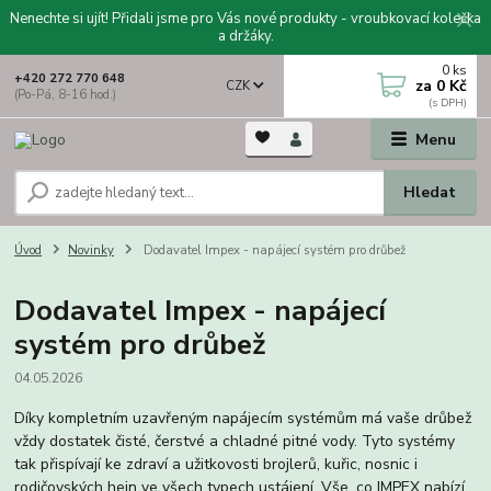
Nenechte si ujít! Přidali jsme pro Vás nové produkty - vroubkovací kolečka
a držáky.
0
ks
+420 272 770 648
za
0 Kč
CZK
(Po-Pá, 8-16 hod.)
Menu
Hledat
Úvod
Novinky
Dodavatel Impex - napájecí systém pro drůbež
Dodavatel Impex - napájecí
systém pro drůbež
04.05.2026
Díky kompletním uzavřeným napájecím systémům má vaše drůbež
vždy dostatek čisté, čerstvé a chladné pitné vody. Tyto systémy
tak přispívají ke zdraví a užitkovosti brojlerů, kuřic, nosnic i
rodičovských hejn ve všech typech ustájení. Vše, co IMPEX nabízí,