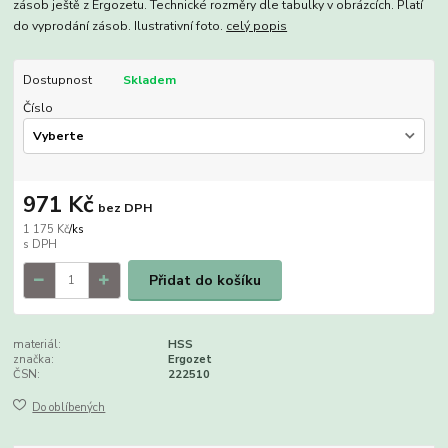
zásob ještě z Ergozetu. Technické rozměry dle tabulky v obrázcích. Platí
do vyprodání zásob. Ilustrativní foto.
celý popis
Dostupnost
Skladem
Číslo
971 Kč
bez DPH
1 175 Kč
/
ks
Přidat do košíku
materiál:
HSS
značka:
Ergozet
ČSN:
222510
Do oblíbených