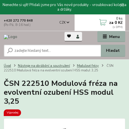
Nenechte si ujít! Přidali jsme pro Vás nové produkty - vroubkovací kolečka
a držáky.
0
ks
+420 272 770 648
za
0 Kč
CZK
(Po-Pá, 8-16 hod.)
Menu
Hledat
Úvod
Nástroje na obrábění a soustružení
Modulové frézy
ČSN
222510 Modulová fréza na evolventní ozubení HSS modul 3,25
ČSN 222510 Modulová fréza na
evolventní ozubení HSS modul
3,25
Výprodej