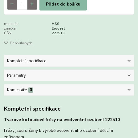
Přidat do košíku
materiál:
HSS
značka:
Ergozet
ČSN:
222510
Do oblíbených
Kompletní specifikace
Parametry
Komentáře
0
Kompletní specifikace
Tvarové kotoučové frézy na evolventní ozubení 222510
Frézy jsou určeny k výrobě evolventního ozubení dělicím
způsobem.