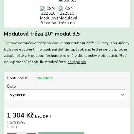
Modulová fréza 20° modul 3,5
Tvarové kotoučové frézy na evolventní ozubení 222510 Frézy jsou určeny
k výrobě evolventního ozubení dělicím způsobem. Jedná se o výprodej
zásob ještě z Ergozetu. Technické rozměry dle tabulky v obrázcích. Platí
do vyprodání zásob. Ilustrativní foto.
celý popis
Dostupnost
Skladem
Číslo
1 304 Kč
bez DPH
1 578 Kč
/
ks