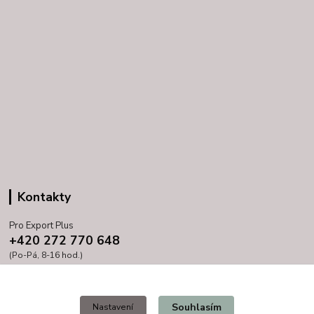
Kontakty
Pro Export Plus
+420 272 770 648
(Po-Pá, 8-16 hod.)
prihoda@proexport.cz
Souhlasím
Nastavení