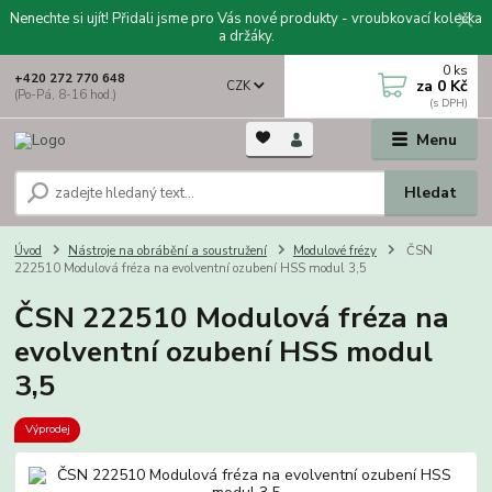
Nenechte si ujít! Přidali jsme pro Vás nové produkty - vroubkovací kolečka
a držáky.
0
ks
+420 272 770 648
za
0 Kč
CZK
(Po-Pá, 8-16 hod.)
Menu
Hledat
Úvod
Nástroje na obrábění a soustružení
Modulové frézy
ČSN
222510 Modulová fréza na evolventní ozubení HSS modul 3,5
ČSN 222510 Modulová fréza na
evolventní ozubení HSS modul
3,5
Výprodej