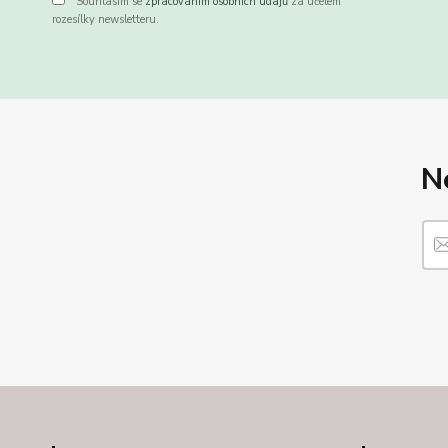
Souhlasím se
zpracováním osobních údajů
za účelem
rozesílky newsletteru.
N