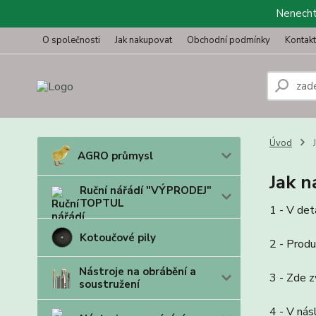
Nenechte
O společnosti
Jak nakupovat
Obchodní podmínky
Kontak
Úvod
J
AGRO průmysl
Jak 
Ruční nářádí "VÝPRODEJ"
TOPTUL
1 - V det
Kotoučové pily
2 - Produ
Nástroje na obrábění a
3 - Zde z
soustružení
4 - V nás