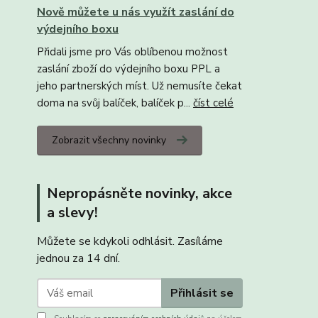
Nově můžete u nás využít zaslání do
výdejního boxu
Přidali jsme pro Vás oblíbenou možnost
zaslání zboží do výdejního boxu PPL a
jeho partnerských míst. Už nemusíte čekat
doma na svůj balíček, balíček p...
číst celé
Zobrazit všechny novinky
Nepropásněte novinky, akce
a slevy!
Můžete se kdykoli odhlásit. Zasíláme
jednou za 14 dní.
Přihlásit se