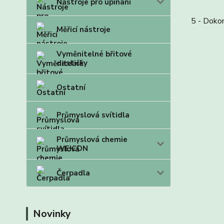
Nástroje pro upínání
5 - Doko
Měřicí nástroje
Vyměnitelné břitové
destičky
Ostatní
Průmyslová svítidla
Průmyslová chemie
WEICON
Čerpadla
Novinky