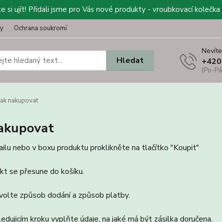
 si ujít! Přidali jsme pro Vás nové produkty - vroubkovací kolečka 
ty
Ochrana soukromí
Nevíte
Hledat
+420
(Po-Pá
ak nakupovat
nakupovat
ailu nebo v boxu produktu proklikněte na tlačítko "Koupit"
kt se přesune do košíku.
volte způsob dodání a způsob platby.
ledujicím kroku vyplňte údaje, na jaké má být zásilka doručena.