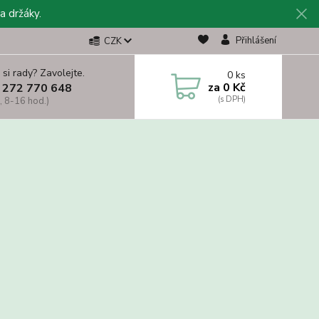
a držáky.
Přihlášení
CZK
 si rady? Zavolejte.
0
ks
za
0 Kč
 272 770 648
, 8-16 hod.)