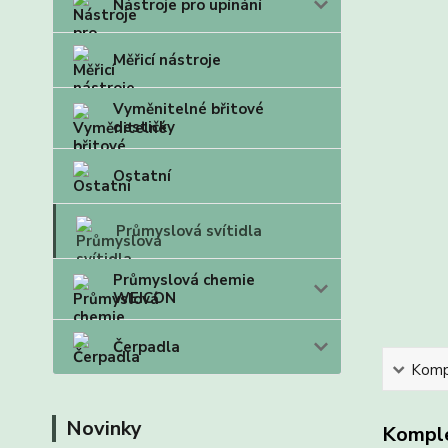
Nástroje pro upínání
Měřicí nástroje
Vyměnitelné břitové
destičky
Ostatní
Průmyslová svítidla
Průmyslová chemie
WEICON
Čerpadla
Kompl
Novinky
Komple