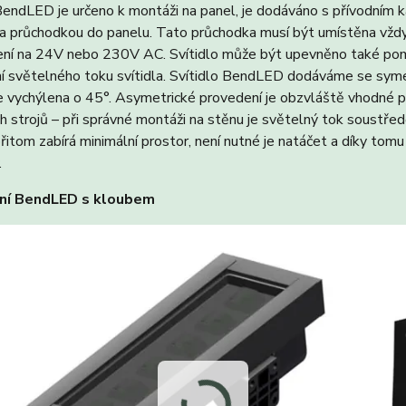
BendLED je určeno k montáži na panel, je dodáváno s přívodním k
 průchodkou do panelu. Tato průchodka musí být umístěna vždy n
ení na 24V nebo 230V AC. Svítidlo může být upevněno také pomo
í světelného toku svítidla. Svítidlo BendLED dodáváme se symet
 je vychýlena o 45°. Asymetrické provedení je obzvláště vhodné
h strojů – při správné montáži na stěnu je světelný tok soustř
přitom zabírá minimální prostor, není nutné je natáčet a díky tom
.
ní BendLED s kloubem