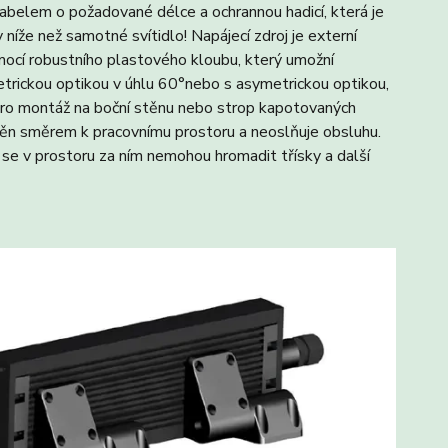
abelem o požadované délce a ochrannou hadicí, která je
íže než samotné svítidlo! Napájecí zdroj je externí
cí robustního plastového kloubu, který umožní
rickou optikou v úhlu 60°nebo s asymetrickou optikou,
 pro montáž na boční stěnu nebo strop kapotovaných
eděn směrem k pracovnímu prostoru a neoslňuje obsluhu.
u se v prostoru za ním nemohou hromadit třísky a další