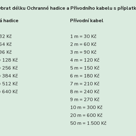
brat délku Ochranné hadice a Přívodního kabelu s příplat
á hadice
Přívodní kabel
32 Kč
1 m = 30 Kč
64 Kč
2 m = 60 Kč
96 Kč
3 m = 90 Kč
= 128 Kč
4 m = 120 Kč
= 256 Kč
5 m = 150 Kč
= 384 Kč
6 m = 180 Kč
= 512 Kč
7 m = 210 Kč
= 640 Kč
8 m = 240 Kč
9 m = 270 Kč
10 m = 300 Kč
20 m = 600 Kč
50 m = 1.500 Kč