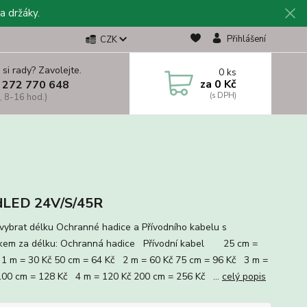
a držáky.
Přihlášení
CZK
 si rady? Zavolejte.
0
ks
za
0 Kč
 272 770 648
, 8-16 hod.)
dLED 24V/S/45R
vybrat délku Ochranné hadice a Přívodního kabelu s
tkem za délku: Ochranná hadice Přívodní kabel 25 cm =
1 m = 30 Kč 50 cm = 64 Kč 2 m = 60 Kč 75 cm = 96 Kč 3 m =
100 cm = 128 Kč 4 m = 120 Kč 200 cm = 256 Kč ...
celý popis