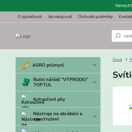
Nenechte
O společnosti
Jak nakupovat
Obchodní podmínky
Kontak
Úvod
P
AGRO průmysl
Svít
Ruční nářádí "VÝPRODEJ"
TOPTUL
Kotoučové pily
Nástroje na obrábění a
soustružení