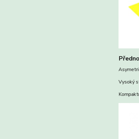
Předno
Asymetric
Vysoký st
Kompaktn