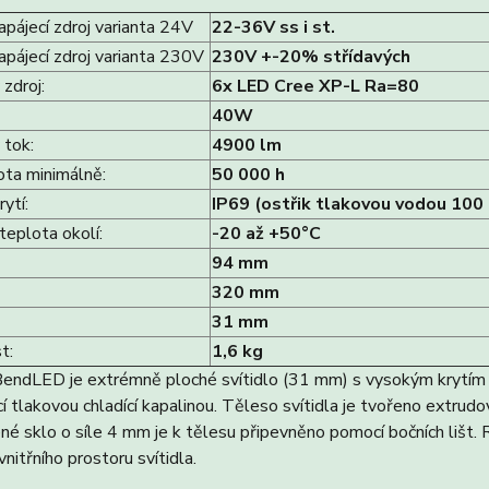
apájecí zdroj varianta 24V
22-36V ss i st.
apájecí zdroj varianta 230V
230V +-20% střídavých
zdroj:
6x LED Cree XP-L Ra=80
40W
 tok:
4900 lm
ota minimálně:
50 000 h
ytí:
IP69 (ostřik tlakovou vodou 100 
teplota okolí:
-20 až +50°C
94 mm
320 mm
31 mm
t:
1,6 kg
BendLED je extrémně ploché svítidlo (31 mm) s vysokým krytím 
ící tlakovou chladící kapalinou. Těleso svítidla je tvořeno extr
ené sklo o síle 4 mm je k tělesu připevněno pomocí bočních lišt.
vnitřního prostoru svítidla.