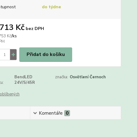
tupnost
do týdne
 713 Kč
bez DPH
/
ks
753 Kč
Přidat do košíku
BendLED
značka:
Osvětlení Černoch
u:
24V/S/45R
oblíbených
Komentáře
0