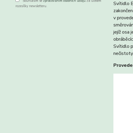
Souhlasím se
zpracováním osobních údajů
za účelem
Svítidlo 
rozesílky newsletteru.
zakončena
v proved
směrován
jejíž osa
obráběcíc
Svítidlo 
nečistoty
Provede