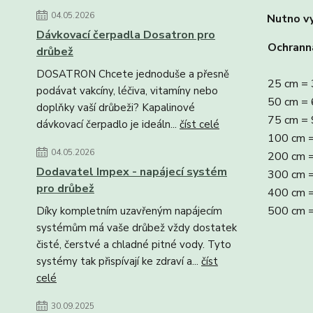
04.05.2026
Nutno vy
Dávkovací čerpadla Dosatron pro
Ochrann
drůbež
DOSATRON Chcete jednoduše a přesně
25 cm = 
podávat vakcíny, léčiva, vitamíny nebo
50 cm = 
doplňky vaší drůbeži? Kapalinové
75 cm = 
dávkovací čerpadlo je ideáln...
číst celé
100 cm 
04.05.2026
200 cm 
Dodavatel Impex - napájecí systém
300 cm 
pro drůbež
400 cm 
500 cm 
Díky kompletním uzavřeným napájecím
systémům má vaše drůbež vždy dostatek
čisté, čerstvé a chladné pitné vody. Tyto
systémy tak přispívají ke zdraví a...
číst
celé
30.09.2025