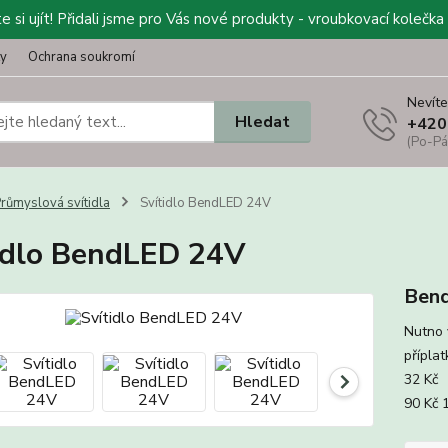
 si ujít! Přidali jsme pro Vás nové produkty - vroubkovací kolečka 
ty
Ochrana soukromí
Nevíte
Hledat
+420
(Po-Pá
růmyslová svítidla
Svítidlo BendLED 24V
idlo BendLED 24V
Ben
Nutno 
přípla
32 Kč 
90 Kč 