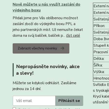
Nově můžete u nás využít zaslání do
Externí n
výdejního boxu
Externí n
Přidali jsme pro Vás oblíbenou možnost
Světelný 
zaslání zboží do výdejního boxu PPL a
Příkon:
jeho partnerských míst. Už nemusíte čekat
Světelný
doma na svůj balíček, balíček p...
číst celé
Doba živ
Stupeň kr
Zobrazit všechny novinky
Pracovní 
Délka:
Šířka:
Nepropásněte novinky, akce
Výška:
a slevy!
Hmotnos
Můžete se kdykoli odhlásit. Zasíláme
Svítidlo 
jednou za 14 dní.
s tryskaj
Krycí kal
Přihlásit se
utěsnění 