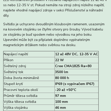
ss nebo 12-35 V st. Pokud nemáte na stroji zdroj nízkého napětí,
najdete vhodné napájecí zdroje v sekci Příslušenství a náhradní
díly.
Svítidlo je uchyceno dvoudílným kloubovým ramenem, usazeným
na kovovém stojánku se čtyřmi otvory pro šrouby. Vývod kabelu
ze stojánku je buď spodem nebo vývodkou na jeho boku.
Upevnění může být za příplatek doplněno vypínatelným
magnetickým držákem nebo svěrkou na desku.
Napájecí napětí
12 až 48V DC, 12-35 V AC
Příkon
22 W
Světelný zdroj
Cree CMA1825 Ra=80
Světelný tok
3500 lm
Doba života minimálně
80 000 h
Stupeň krytí
IP69 (s vypínačem IP67)
Pracovní teplota okolí
-20 až +50°C
Průměr tělesa svítidla
97 mm
Výška tělesa svítidla
100 mm
Výška stojánku
46 mm