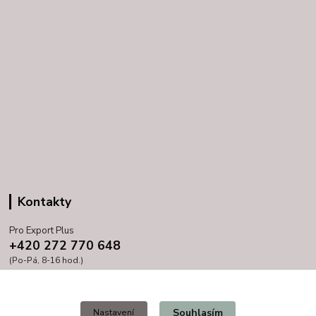
Kontakty
Pro Export Plus
+420 272 770 648
(Po-Pá, 8-16 hod.)
prihoda@proexport.cz
Souhlasím
Nastavení