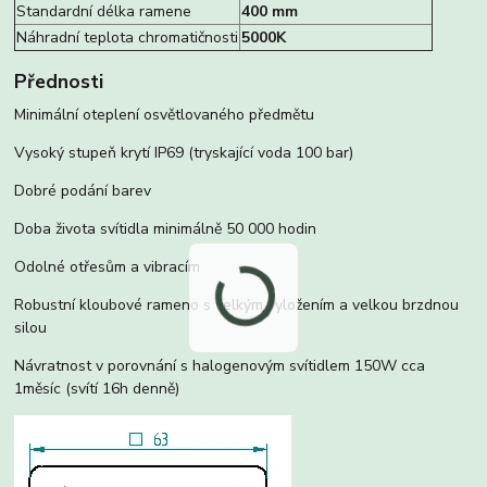
Standardní délka ramene
400 mm
Náhradní teplota chromatičnosti
5000K
Přednosti
Minimální oteplení osvětlovaného předmětu
Vysoký stupeň krytí IP69 (tryskající voda 100 bar)
Dobré podání barev
Doba života svítidla minimálně 50 000 hodin
Odolné otřesům a vibracím
Robustní kloubové rameno s velkým vyložením a velkou brzdnou
silou
Návratnost v porovnání s halogenovým svítidlem 150W cca
1měsíc (svítí 16h denně)