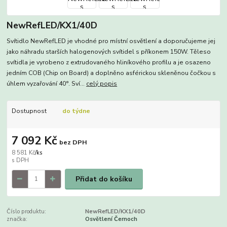
NewRefLED/KX1/40D
Svítidlo NewRefLED je vhodné pro místní osvětlení a doporučujeme jej
jako náhradu starších halogenových svítidel s příkonem 150W. Těleso
svítidla je vyrobeno z extrudovaného hliníkového profilu a je osazeno
jedním COB (Chip on Board) a doplněno asférickou skleněnou čočkou s
úhlem vyzařování 40°. Sví...
celý popis
Dostupnost
do týdne
7 092 Kč
bez DPH
8 581 Kč
/
ks
Přidat do košíku
Číslo produktu:
NewRefLED/KX1/40D
značka:
Osvětlení Černoch