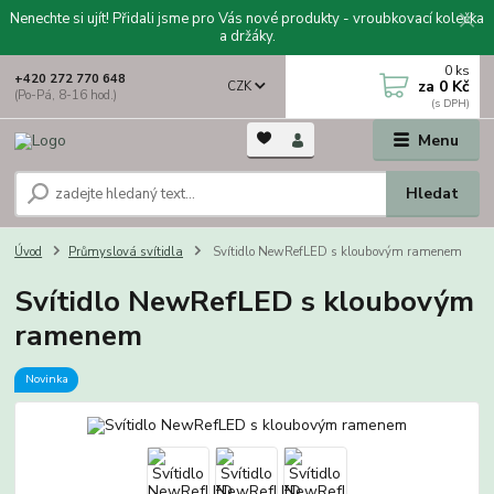
Nenechte si ujít! Přidali jsme pro Vás nové produkty - vroubkovací kolečka
a držáky.
0
ks
+420 272 770 648
za
0 Kč
CZK
(Po-Pá, 8-16 hod.)
Menu
Hledat
Úvod
Průmyslová svítidla
Svítidlo NewRefLED s kloubovým ramenem
Svítidlo NewRefLED s kloubovým
ramenem
Novinka