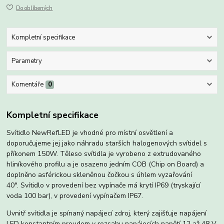
Do oblíbených
Kompletní specifikace
Parametry
Komentáře
0
Kompletní specifikace
Svítidlo NewRefLED je vhodné pro místní osvětlení a
doporučujeme jej jako náhradu starších halogenových svítidel s
příkonem 150W. Těleso svítidla je vyrobeno z extrudovaného
hliníkového profilu a je osazeno jedním COB (Chip on Board) a
doplněno asférickou skleněnou čočkou s úhlem vyzařování
40°. Svítidlo v provedení bez vypínače má krytí IP69 (tryskající
voda 100 bar), v provedení vypínačem IP67.
Uvnitř svítidla je spínaný napájecí zdroj, který zajišťuje napájení
LED konstantním proudem v rozsahu napájecích napětí 12 až 48 V