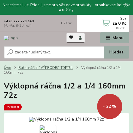
Nenechte si ujít! Přidali jsme pro Vás nové produkty - vroubkovací kolečka
a držáky.
0
ks
+420 272 770 648
za
0 Kč
CZK
(Po-Pá, 8-16 hod.)
Menu
Hledat
Úvod
Ruční nářádí "VÝPRODEJ" TOPTUL
Výklopná ráčna 1/2 a 1/4
160mm 72z
Výklopná ráčna 1/2 a 1/4 160mm
72z
- 22 %
Výprodej