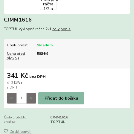
CJMM1616
TOPTUL výklopná ráčná 2v1
celý popis
Dostupnost
Skladem
Cena před
532 Kč
slevou
341 Kč
bez DPH
413 Kč
/
ks
Přidat do košíku
Číslo produktu:
CJMM1616
značka:
TOPTUL
Do oblíbených