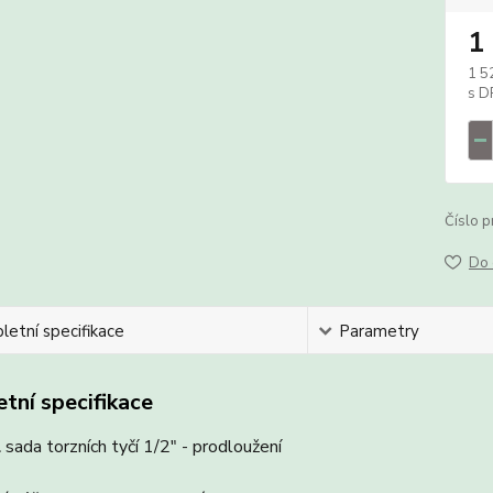
1
1 5
Číslo p
Do 
etní specifikace
Parametry
tní specifikace
L
sada torzních tyčí 1/2" - prodloužení