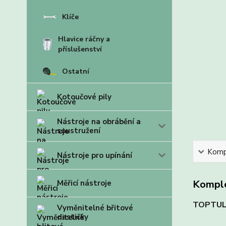
Klíče
Hlavice ráčny a
příslušenství
Ostatní
Kotoučové pily
Nástroje na obrábění a
soustružení
Kompl
Nástroje pro upínání
Komple
Měřicí nástroje
TOPTU
Vyměnitelné břitové
destičky