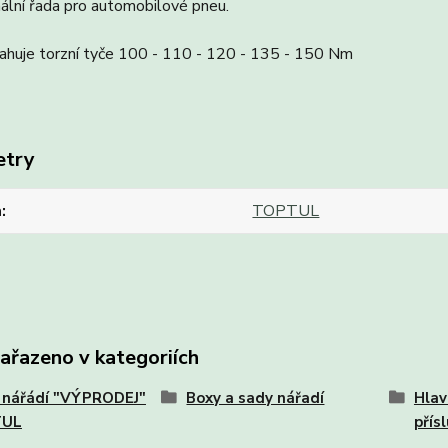
ální řada pro automobilové pneu.
ahuje torzní tyče 100 - 110 - 120 - 135 - 150 Nm
etry
a
TOPTUL
zařazeno v kategoriích
 nářádí "VÝPRODEJ"
Boxy a sady nářadí
Hlav
TUL
přís