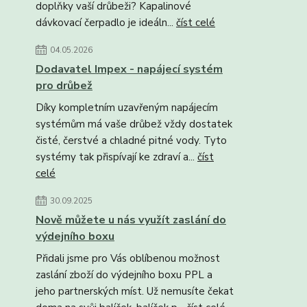
doplňky vaší drůbeži? Kapalinové
dávkovací čerpadlo je ideáln...
číst celé
04.05.2026
Dodavatel Impex - napájecí systém
pro drůbež
Díky kompletním uzavřeným napájecím
systémům má vaše drůbež vždy dostatek
čisté, čerstvé a chladné pitné vody. Tyto
systémy tak přispívají ke zdraví a...
číst
celé
30.09.2025
Nově můžete u nás využít zaslání do
výdejního boxu
Přidali jsme pro Vás oblíbenou možnost
zaslání zboží do výdejního boxu PPL a
jeho partnerských míst. Už nemusíte čekat