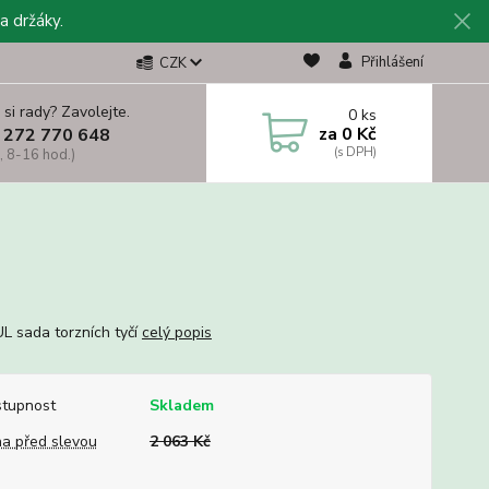
a držáky.
Přihlášení
CZK
 si rady? Zavolejte.
0
ks
za
0 Kč
 272 770 648
, 8-16 hod.)
 sada torzních tyčí
celý popis
tupnost
Skladem
a před slevou
2 063 Kč