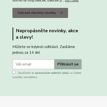
doma na svůj balíček, balíček p...
číst celé
Zobrazit všechny novinky
Nepropásněte novinky, akce
a slevy!
Můžete se kdykoli odhlásit. Zasíláme
jednou za 14 dní.
Přihlásit se
Souhlasím se
zpracováním osobních údajů
za účelem
rozesílky newsletteru.