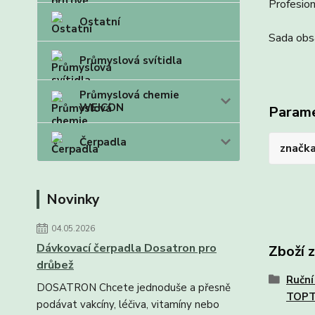
Profesion
Ostatní
Sada obs
Průmyslová svítidla
Průmyslová chemie
WEICON
Param
Čerpadla
značk
Novinky
04.05.2026
Dávkovací čerpadla Dosatron pro
Zboží 
drůbež
Ruční
DOSATRON Chcete jednoduše a přesně
TOP
podávat vakcíny, léčiva, vitamíny nebo