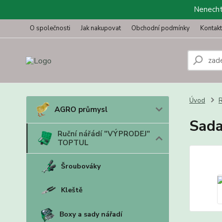
Nenechte
O společnosti
Jak nakupovat
Obchodní podmínky
Kontak
Úvod
R
AGRO průmysl
Sada
Ruční nářádí "VÝPRODEJ"
TOPTUL
Šroubováky
Kleště
Boxy a sady nářadí