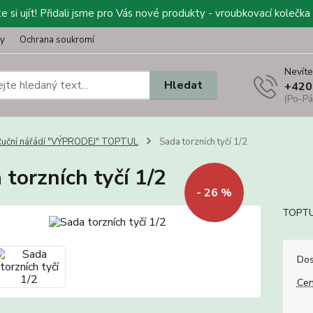
 si ujít! Přidali jsme pro Vás nové produkty - vroubkovací kolečka 
ty
Ochrana soukromí
Nevíte
Hledat
+420
(Po-Pá
uční nářádí "VÝPRODEJ" TOPTUL
Sada torzních tyčí 1/2
 torzních tyčí 1/2
- 26 %
TOPTUL
Dos
Cen