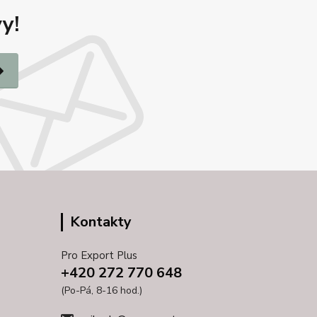
y!
Kontakty
Pro Export Plus
+420 272 770 648
(Po-Pá, 8-16 hod.)