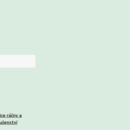
ice ráčny a
lušenství