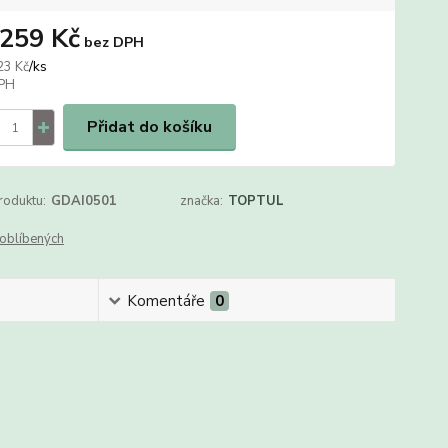
 259 Kč
bez DPH
/
ks
23 Kč
Přidat do košíku
roduktu:
GDAI0501
značka:
TOPTUL
oblíbených
Komentáře
0