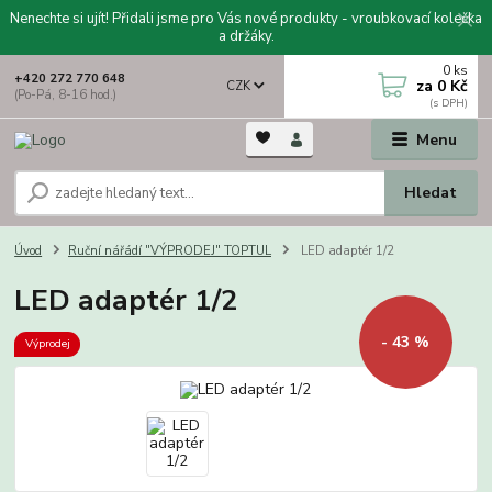
Nenechte si ujít! Přidali jsme pro Vás nové produkty - vroubkovací kolečka
a držáky.
0
ks
+420 272 770 648
za
0 Kč
CZK
(Po-Pá, 8-16 hod.)
Menu
Hledat
Úvod
Ruční nářádí "VÝPRODEJ" TOPTUL
LED adaptér 1/2
LED adaptér 1/2
- 43 %
Výprodej