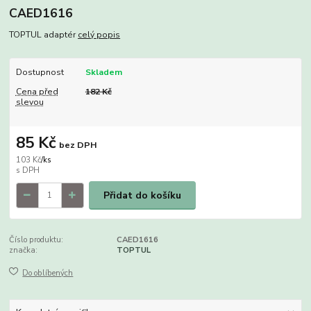
CAED1616
TOPTUL adaptér
celý popis
Dostupnost
Skladem
Cena před
182 Kč
slevou
85 Kč
bez DPH
103 Kč
/
ks
Přidat do košíku
Číslo produktu:
CAED1616
značka:
TOPTUL
Do oblíbených