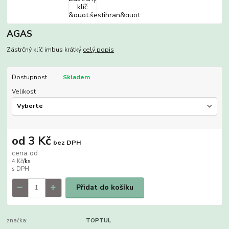
AGAS
Zástrčný klíč imbus krátký
celý popis
Dostupnost
Skladem
Velikost
od
3 Kč
bez DPH
cena od
4 Kč
/
ks
Přidat do košíku
značka:
TOPTUL