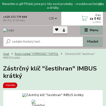
Nenechte si ujít! Přidali jsme pro Vás nové produkty - vroubkovací kolečka
a držáky.
0
ks
+420 272 770 648
za
0 Kč
CZK
(Po-Pá, 8-16 hod.)
Menu
Hledat
Úvod
Ruční nářádí "VÝPRODEJ" TOPTUL
Zástrčný klíč "šestihran"
IMBUS krátký
Zástrčný klíč "šestihran" IMBUS
krátký
Výprodej