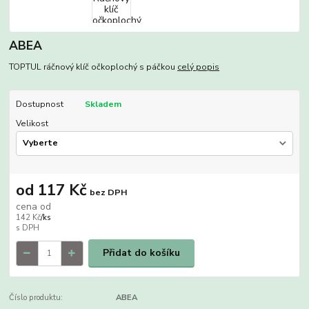
ABEA
TOPTUL ráčnový klíč očkoplochý s páčkou
celý popis
Dostupnost
Skladem
Velikost
od
117 Kč
bez DPH
cena od
142 Kč
/
ks
Přidat do košíku
Číslo produktu:
ABEA