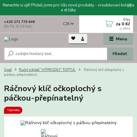
Nenechte si ujít! Přidali jsme pro Vás nové produkty - vroubkovací kolečka
a držáky.
0
ks
+420 272 770 648
za
0 Kč
CZK
(Po-Pá, 8-16 hod.)
Menu
Hledat
Úvod
Ruční nářádí "VÝPRODEJ" TOPTUL
Ráčnový klíč očkoplochý s
páčkou-přepínatelný
Ráčnový klíč očkoplochý s
páčkou-přepínatelný
Výprodej