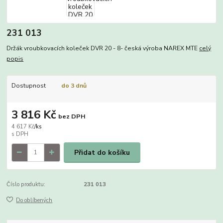
231 013
Držák vroubkovacích koleček DVR 20 - 8- česká výroba NAREX MTE
celý
popis
Dostupnost
do 3 dnů
3 816 Kč
bez DPH
4 617 Kč
/
ks
Přidat do košíku
Číslo produktu:
231 013
Do oblíbených