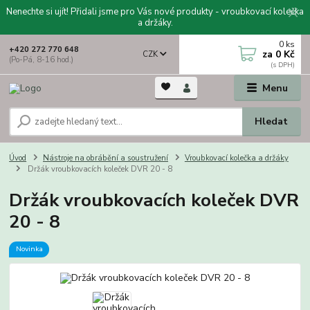
Nenechte si ujít! Přidali jsme pro Vás nové produkty - vroubkovací kolečka
a držáky.
0
ks
+420 272 770 648
za
0 Kč
CZK
(Po-Pá, 8-16 hod.)
Menu
Hledat
Úvod
Nástroje na obrábění a soustružení
Vroubkovací kolečka a držáky
Držák vroubkovacích koleček DVR 20 - 8
Držák vroubkovacích koleček DVR
20 - 8
Novinka