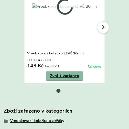
Vroubkovací kolečko LEVÉ 20mm
Vroubkovac
180 Kč
180 Kč
/
ks
/
ks
149 Kč
149 Kč
bez DPH
b
Skladem
Zvolit variantu
Zboží zařazeno v kategoriích
Vroubkovací kolečka a držáky