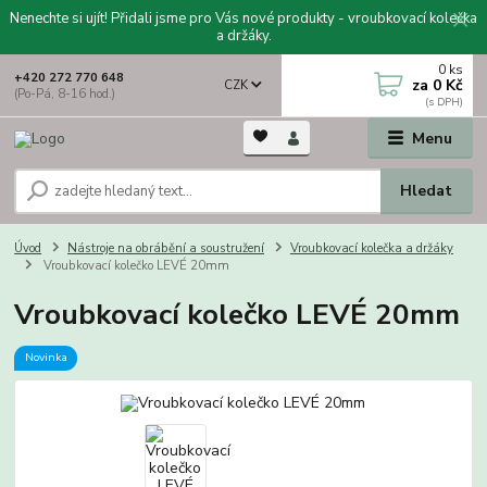
Nenechte si ujít! Přidali jsme pro Vás nové produkty - vroubkovací kolečka
a držáky.
0
ks
+420 272 770 648
za
0 Kč
CZK
(Po-Pá, 8-16 hod.)
Menu
Hledat
Úvod
Nástroje na obrábění a soustružení
Vroubkovací kolečka a držáky
Vroubkovací kolečko LEVÉ 20mm
Vroubkovací kolečko LEVÉ 20mm
Novinka