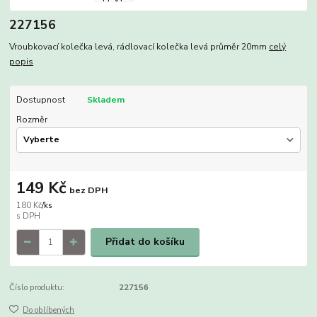
227156
Vroubkovací kolečka levá, rádlovací kolečka levá průměr 20mm
celý
popis
Dostupnost
Skladem
Rozměr
149 Kč
bez DPH
180 Kč
/
ks
Přidat do košíku
Číslo produktu:
227156
Do oblíbených