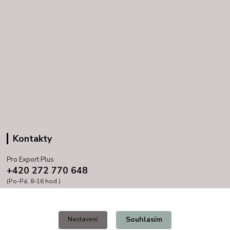
Kontakty
Pro Export Plus
+420 272 770 648
(Po-Pá, 8-16 hod.)
prihoda@proexport.cz
Souhlasím
Nastavení