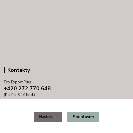
Kontakty
Pro Export Plus
+420 272 770 648
(Po-Pá, 8-16 hod.)
prihoda@proexport.cz
Souhlasím
Nastavení