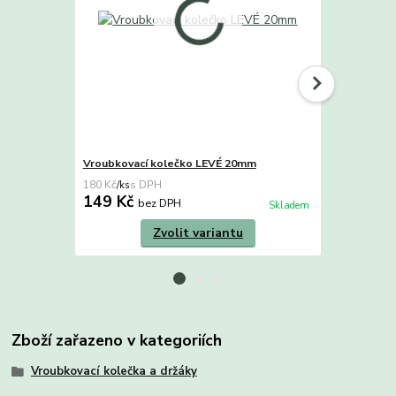
Vroubkovací kolečko LEVÉ 20mm
Vroubkovac
180 Kč
180 Kč
/
ks
/
ks
149 Kč
149 Kč
bez DPH
b
Skladem
Zvolit variantu
Zboží zařazeno v kategoriích
Vroubkovací kolečka a držáky