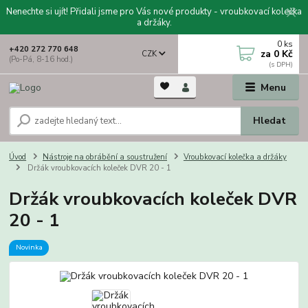
Nenechte si ujít! Přidali jsme pro Vás nové produkty - vroubkovací kolečka
a držáky.
0
ks
+420 272 770 648
za
0 Kč
CZK
(Po-Pá, 8-16 hod.)
Menu
Hledat
Úvod
Nástroje na obrábění a soustružení
Vroubkovací kolečka a držáky
Držák vroubkovacích koleček DVR 20 - 1
Držák vroubkovacích koleček DVR
20 - 1
Novinka