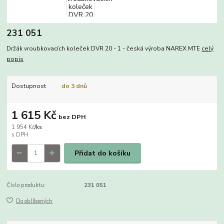
231 051
Držák vroubkovacích koleček DVR 20 - 1 - česká výroba NAREX MTE
celý
popis
Dostupnost
do 3 dnů
1 615 Kč
bez DPH
1 954 Kč
/
ks
Přidat do košíku
Číslo produktu:
231 051
Do oblíbených