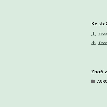
Ke sta
Obsah
Dosa
Zboží 
AGRO