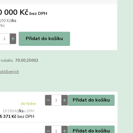
0 000 Kč
bez DPH
/
ks
100 Kč
Přidat do košíku
roduktu:
70.00.25002
oblíbených
Přidat do košíku
do týdne
/
ks
18 599 Kč
bez DPH
5 371 Kč
Přidat do košíku