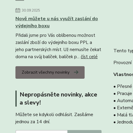
30.09.2025
Nově můžete u nás využít zaslání do
výdejního boxu
Přidali jsme pro Vás oblíbenou možnost
zaslání zboží do výdejního boxu PPL a
jeho partnerských míst. Už nemusíte čekat
Tento typ
doma na svůj balíček, balíček p...
číst celé
Provozní
Zobrazit všechny novinky
Vlastno
• Přesné 
• Pracuje
Nepropásněte novinky, akce
• Automat
a slevy!
• Externě
Můžete se kdykoli odhlásit. Zasíláme
• Malá tl
jednou za 14 dní.
• Jednod