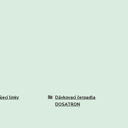
jecí linky
Dávkovací čerpadla
DOSATRON