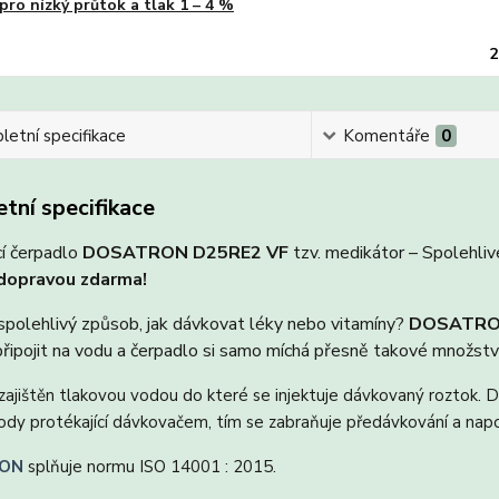
pro nízký průtok a tlak 1 – 4 %
2
etní specifikace
Komentáře
0
tní specifikace
í čerpadlo
DOSATRON D25RE2 VF
tzv. medikátor – Spolehliv
 dopravou zdarma!
spolehlivý způsob, jak dávkovat léky nebo vitamíny?
DOSATRO
připojit na vodu a čerpadlo si samo míchá přesně takové množství,
zajištěn tlakovou vodou do které se injektuje dávkovaný roztok. 
dy protékající dávkovačem, tím se zabraňuje předávkování a napo
ON
splňuje normu ISO 14001 : 2015.