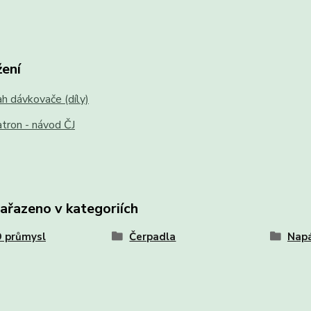
žení
 dávkovače (díly)
tron - návod ČJ
zařazeno v kategoriích
 průmysl
Čerpadla
Napá