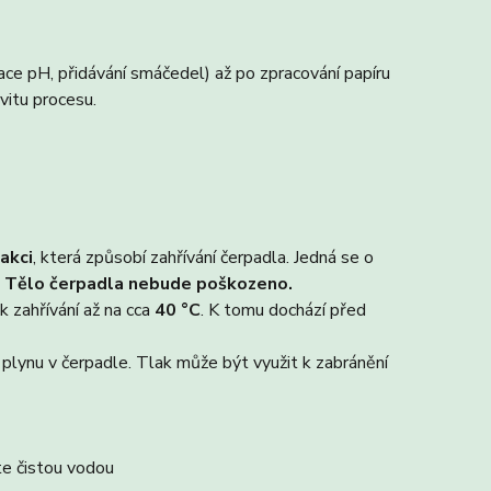
lace pH, přidávání smáčedel) až po zpracování papíru
ivitu procesu.
akci
, která způsobí zahřívání čerpadla. Jedná se o
.
Tělo čerpadla nebude poškozeno.
 zahřívání až na cca
40 °C
. K tomu dochází před
 plynu v čerpadle. Tlak může být využit k zabránění
e čistou vodou