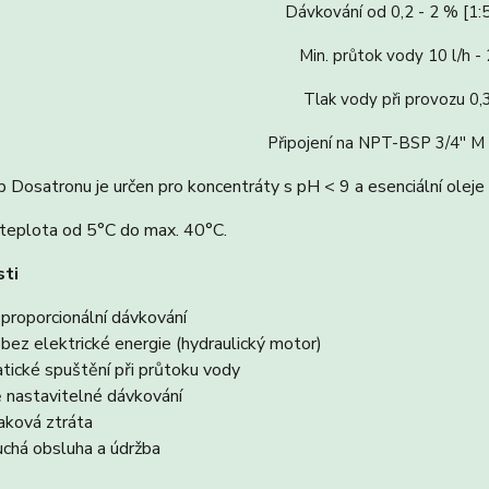
Dávkování od 0,2 - 2 % [1:5
Min. průtok vody 10 l/h -
Tlak vody při provozu 0,3
Připojení na NPT-BSP 3/4''
 Dosatronu je určen pro koncentráty s pH < 9 a esenciální oleje
 teplota od 5°C do max. 40°C.
sti
proporcionální dávkování
 bez elektrické energie (hydraulický motor)
ické spuštění při průtoku vody
 nastavitelné dávkování
aková ztráta
uchá obsluha a údržba