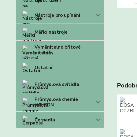
soustružení
Nástroje pro upínání
Měřicí nástroje
Vyměnitelné břitové
destičky
Ostatní
Průmyslová svítidla
Podobn
Průmyslová chemie
WEICON
Čerpadla