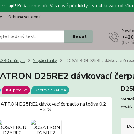
 si ujít! Přidali jsme pro Vás nové produkty - vroubkovací kolečka 
ty
Ochrana soukromí
Nevíte
Hledat
+420
(Po-Pá
AGRO průmysl
Napájecí linky
DOSATRON D25RE2 dávkovací čerpadlo
TRON D25RE2 dávkovací čerpadl
D25
TOP produkt
Doprava ZDARMA
Mediká
využít 
Dos