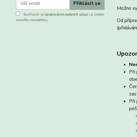
Přihlásit se
Možno vy
Souhlasím se
zpracováním osobních údajů
za účelem
Od přípra
rozesílky newsletteru.
(přidáván
Upozor
Nen
Při
obe
Čer
zas
Při
poš