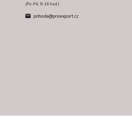
(Po-Pá, 8-16 hod.)
prihoda@proexport.cz