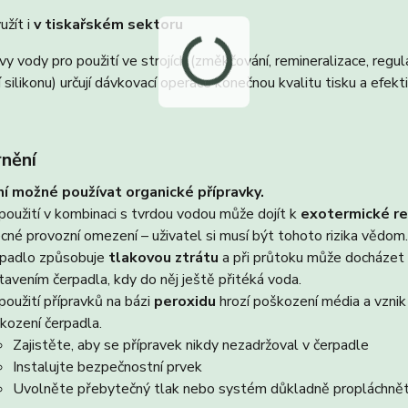
užít i
v tiskařském sektoru
vy vody pro použití ve strojích (změkčování, remineralizace, regu
í silikonu) určují dávkovací operace konečnou kvalitu tisku a efekt
nění
í možné používat organické přípravky.
 použití v kombinaci s tvrdou vodou může dojít k
exotermické re
cné provozní omezení – uživatel si musí být tohoto rizika vědom
padlo způsobuje
tlakovou ztrátu
a při průtoku může docházet k
tavením čerpadla, kdy do něj ještě přitéká voda.
 použití přípravků na bázi
peroxidu
hrozí poškození média a vznik
kození čerpadla.
Zajistěte, aby se přípravek nikdy nezadržoval v čerpadle
Instalujte bezpečnostní prvek
Uvolněte přebytečný tlak nebo systém důkladně propláchnět