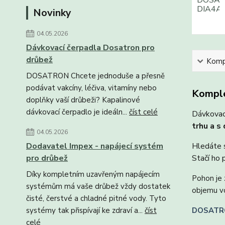
Novinky
04.05.2026
Dávkovací čerpadla Dosatron pro
drůbež
Kompl
DOSATRON Chcete jednoduše a přesně
podávat vakcíny, léčiva, vitamíny nebo
Komple
doplňky vaší drůbeži? Kapalinové
dávkovací čerpadlo je ideáln...
číst celé
Dávkovac
trhu a s
04.05.2026
Dodavatel Impex - napájecí systém
Hledáte 
pro drůbež
Stačí ho 
Díky kompletním uzavřeným napájecím
Pohon je 
systémům má vaše drůbež vždy dostatek
objemu vo
čisté, čerstvé a chladné pitné vody. Tyto
systémy tak přispívají ke zdraví a...
číst
DOSATR
celé