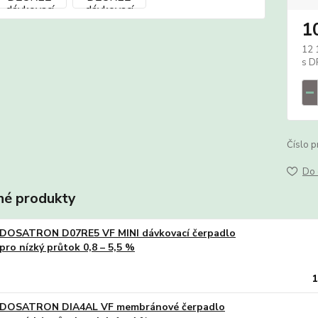
1
12 
Číslo p
Do 
é produkty
DOSATRON D07RE5 VF MINI dávkovací čerpadlo
pro nízký průtok 0,8 – 5,5 %
1
DOSATRON DIA4AL VF membránové čerpadlo