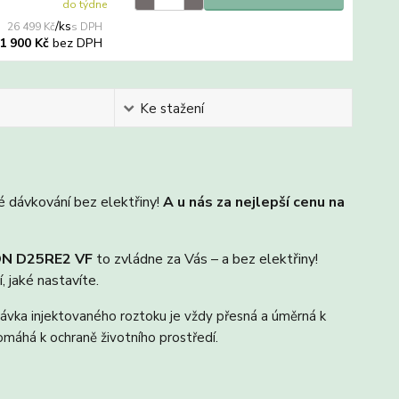
do týdne
/
ks
26 499 Kč
bez DPH
1 900 Kč
Ke stažení
é dávkování bez elektřiny!
A u nás za nejlepší cenu na
N D25RE2 VF
to zvládne za Vás – a bez elektřiny!
 jaké nastavíte.
Dávka injektovaného roztoku je vždy přesná a úměrná k
máhá k ochraně životního prostředí.