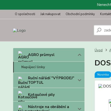
Nenechte
O společnosti
Jak nakupovat
Obchodní podmínky
Kontak
Úvod
AGRO průmysl
DOSA
Napájecí linky
Novinka
Ruční nářádí "VÝPRODEJ"
TOPTUL
Kotoučové pily
Nástroje na obrábění a