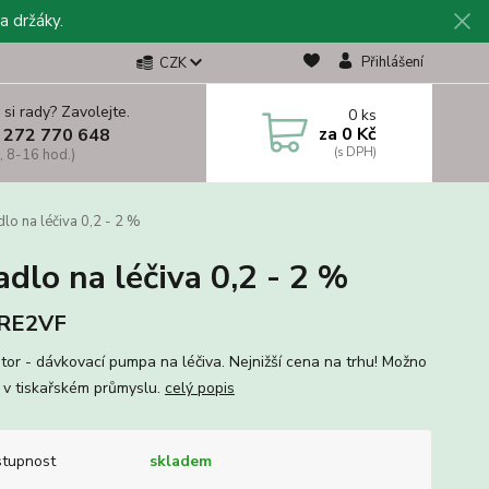
a držáky.
Přihlášení
CZK
 si rady? Zavolejte.
0
ks
za
0 Kč
 272 770 648
, 8-16 hod.)
 na léčiva 0,2 - 2 %
o na léčiva 0,2 - 2 %
RE2VF
tor - dávkovací pumpa na léčiva. Nejnižší cena na trhu! Možno
i v tiskařském průmyslu.
celý popis
tupnost
skladem