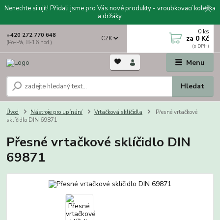
Nenechte si ujít! Přidali jsme pro Vás nové produkty - vroubkovací kolečka
a držáky.
0
ks
+420 272 770 648
za
0 Kč
CZK
(Po-Pá, 8-16 hod.)
Menu
Hledat
Úvod
Nástroje pro upínání
Vrtačková sklíčidla
Přesné vrtačkové
sklíčidlo DIN 69871
Přesné vrtačkové sklíčidlo DIN
69871