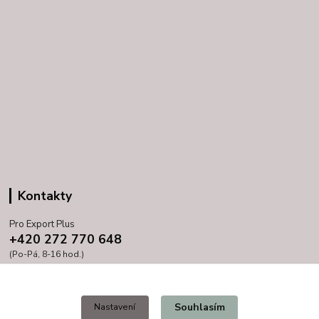
Kontakty
Pro Export Plus
+420 272 770 648
(Po-Pá, 8-16 hod.)
prihoda@proexport.cz
Souhlasím
Nastavení