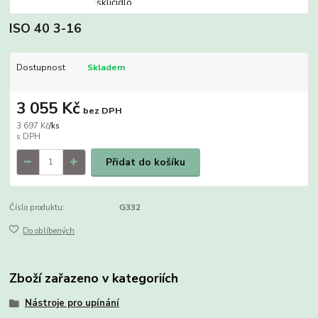
ISO 40 3-16
Dostupnost
Skladem
3 055 Kč
bez DPH
3 697 Kč
/
ks
Přidat do košíku
Číslo produktu:
G332
Do oblíbených
Zboží zařazeno v kategoriích
Nástroje pro upínání