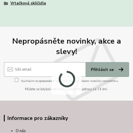
Vrtačková sklíčidla
Nepropásněte novinky, akce a
slevy!
Přihlásit se
Souhlasím se
zpracováním osobních údajů
za účelem rozesílky newsletteru.
Můžete se kdykoli odhlásit. Zasíláme jednou za 14 dní.
Informace pro zákazníky
O nás