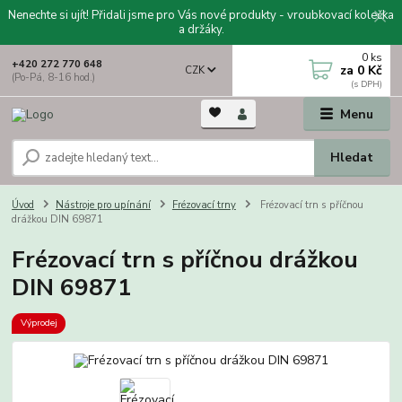
Nenechte si ujít! Přidali jsme pro Vás nové produkty - vroubkovací kolečka
a držáky.
0
ks
+420 272 770 648
za
0 Kč
CZK
(Po-Pá, 8-16 hod.)
Menu
Hledat
Úvod
Nástroje pro upínání
Frézovací trny
Frézovací trn s příčnou
drážkou DIN 69871
Frézovací trn s příčnou drážkou
DIN 69871
Výprodej