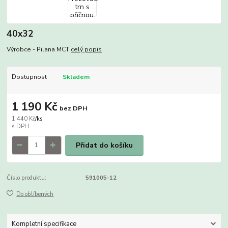
40x32
Výrobce - Pilana MCT
celý popis
Dostupnost
Skladem
1 190 Kč
bez DPH
1 440 Kč
/
ks
Přidat do košíku
Číslo produktu:
591005-12
Do oblíbených
Kompletní specifikace