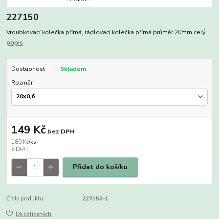
227150
Vroubkovací kolečka přímá, rádlovací kolečka přímá průměr 20mm
celý
popis
Dostupnost
Skladem
Rozměr
149 Kč
bez DPH
180 Kč
/
ks
Přidat do košíku
Číslo produktu:
227150-1
Do oblíbených