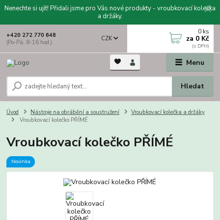
Nenechte si ujít! Přidali jsme pro Vás nové produkty - vroubkovací kolečka
a držáky.
0
ks
+420 272 770 648
za
0 Kč
CZK
(Po-Pá, 8-16 hod.)
Menu
Hledat
Úvod
Nástroje na obrábění a soustružení
Vroubkovací kolečka a držáky
Vroubkovací kolečko PŘÍMÉ
Vroubkovací kolečko PŘÍMÉ
Novinka