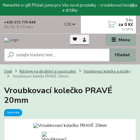
Nenechte si ujít! Přidali jsme pro Vás nové produkty - vroubkovací kolečka
a držáky.
0
ks
+420 272 770 648
za
0 Kč
CZK
(Po-Pá, 8-16 hod.)
Menu
Hledat
Úvod
Nástroje na obrábění a soustružení
Vroubkovací kolečka a držáky
Vroubkovací kolečko PRAVÉ 20mm
Vroubkovací kolečko PRAVÉ
20mm
Novinka