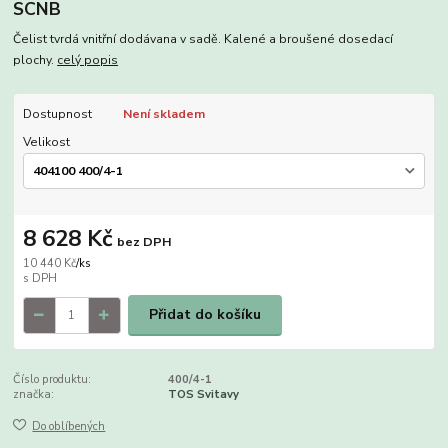
SCNB
Čelist tvrdá vnitřní dodávana v sadě. Kalené a broušené dosedací
plochy.
celý popis
Dostupnost
Není skladem
Velikost
8 628 Kč
bez DPH
10 440 Kč
/
ks
Přidat do košíku
Číslo produktu:
400/4-1
značka:
TOS Svitavy
Do oblíbených