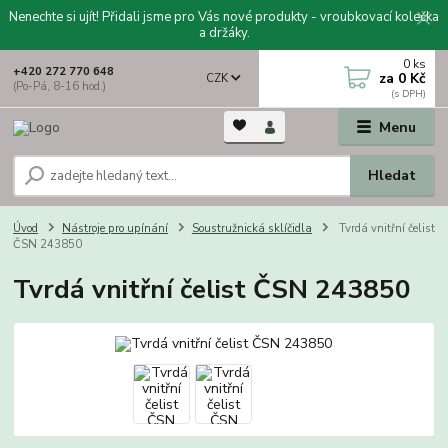
Nenechte si ujít! Přidali jsme pro Vás nové produkty - vroubkovací kolečka
a držáky.
0
ks
+420 272 770 648
za
0 Kč
CZK
(Po-Pá, 8-16 hod.)
Menu
Hledat
Úvod
Nástroje pro upínání
Soustružnická sklíčidla
Tvrdá vnitřní čelist
ČSN 243850
Tvrdá vnitřní čelist ČSN 243850