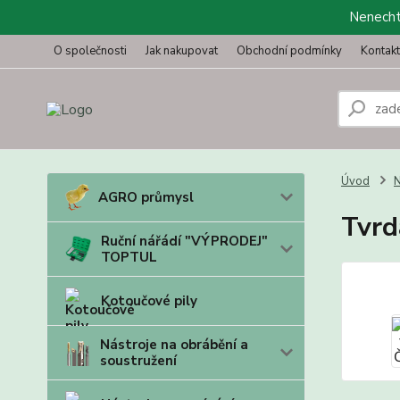
Nenechte
O společnosti
Jak nakupovat
Obchodní podmínky
Kontak
Úvod
N
AGRO průmysl
Tvrd
Ruční nářádí "VÝPRODEJ"
TOPTUL
Kotoučové pily
Nástroje na obrábění a
soustružení