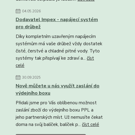
04.05.2026
Dodavatel Impex - napájecí systém
pro drůbež
Díky kompletním uzavřeným napájecím
systémům má vaše drůbež vždy dostatek
čisté, čerstvé a chladné pitné vody. Tyto
systémy tak přispívají ke zdraví a...
číst
celé
30.09.2025
Nově můžete u nás využít zaslání do
výdejního boxu
Přidali jsme pro Vás oblíbenou možnost
zaslání zboží do výdejního boxu PPL a
jeho partnerských míst. Už nemusíte čekat
doma na svůj balíček, balíček p...
číst celé