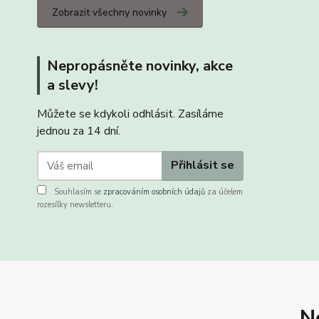
Zobrazit všechny novinky
Nepropásněte novinky, akce
a slevy!
Můžete se kdykoli odhlásit. Zasíláme
jednou za 14 dní.
Přihlásit se
Souhlasím se
zpracováním osobních údajů
za účelem
rozesílky newsletteru.
N