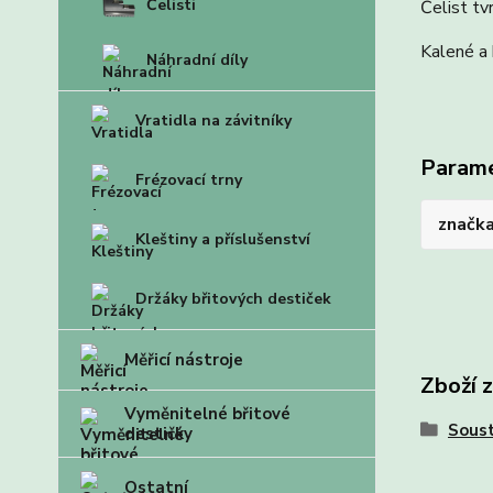
Čelisti
Čelist tv
Kalené a 
Náhradní díly
Vratidla na závitníky
Param
Frézovací trny
značk
Kleštiny a příslušenství
Držáky břitových destiček
Měřicí nástroje
Zboží 
Vyměnitelné břitové
Soust
destičky
Ostatní