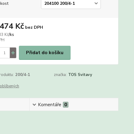
ikost
 474 Kč
bez DPH
/
ks
03 Kč
Přidat do košíku
roduktu:
200/4-1
značka:
TOS Svitavy
oblíbených
Komentáře
0