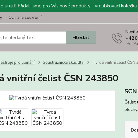
 si ujít! Přidali jsme pro Vás nové produkty - vroubkovací kolečka 
ty
Ochrana soukromí
Nevíte
Hledat
+420
(Po-Pá
ástroje pro upínání
Soustružnická sklíčidla
Tvrdá vnitřní čelist ČSN
á vnitřní čelist ČSN 243850
SCN
Čelist
plochy
Dos