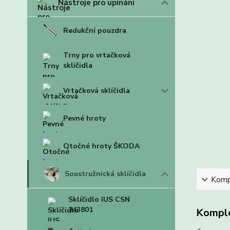
Nástroje pro upínání
Redukční pouzdra
Trny pro vrtačková
sklíčidla
Vrtačková sklíčidla
Pevné hroty
Otočné hroty ŠKODA
Soustružnická sklíčidla
Kompl
Sklíčidlo IUS CSN
243801
Komple