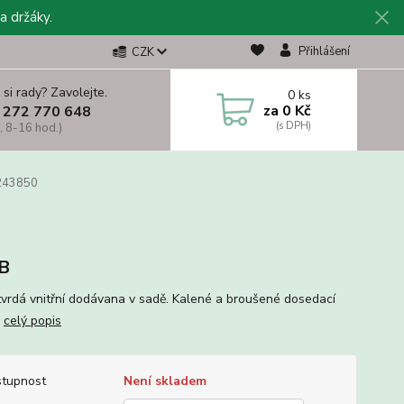
a držáky.
Přihlášení
CZK
 si rady? Zavolejte.
0
ks
za
0 Kč
 272 770 648
, 8-16 hod.)
 243850
B
 tvrdá vnitřní dodávana v sadě. Kalené a broušené dosedací
.
celý popis
tupnost
Není skladem