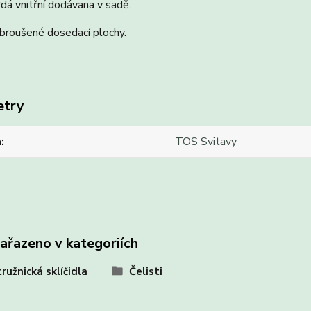
rdá vnitřní dodávana v sadě.
broušené dosedací plochy.
etry
a
TOS Svitavy
zařazeno v kategoriích
ružnická sklíčidla
Čelisti