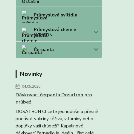
Průmyslová svítidla
Průmyslová chemie
WEICON
Čerpadla
Novinky
04.05.2026
Dávkovací čerpadla Dosatron pro
drůbež
DOSATRON Chcete jednoduše a přesně
podávat vakcíny, léčiva, vitamíny nebo
doplňky vaší drůbeži? Kapalinové
dávkovací čerpadlo je ideáln...
číst celé