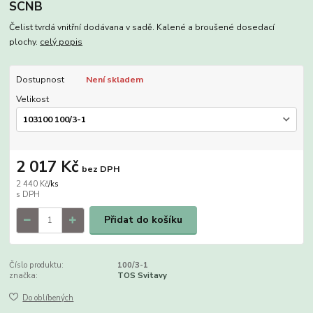
SCNB
Čelist tvrdá vnitřní dodávana v sadě. Kalené a broušené dosedací
plochy.
celý popis
Dostupnost
Není skladem
Velikost
2 017 Kč
bez DPH
2 440 Kč
/
ks
Přidat do košíku
Číslo produktu:
100/3-1
značka:
TOS Svitavy
Do oblíbených