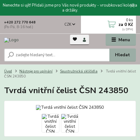
Nenechte si ujít! Přidali jsme pro Vás nové produkty - vroubkovací kolečka
a držáky.
0
ks
+420 272 770 648
za
0 Kč
CZK
(Po-Pá, 8-16 hod.)
Menu
Hledat
Úvod
Nástroje pro upínání
Soustružnická sklíčidla
Tvrdá vnitřní čelist
ČSN 243850
Tvrdá vnitřní čelist ČSN 243850