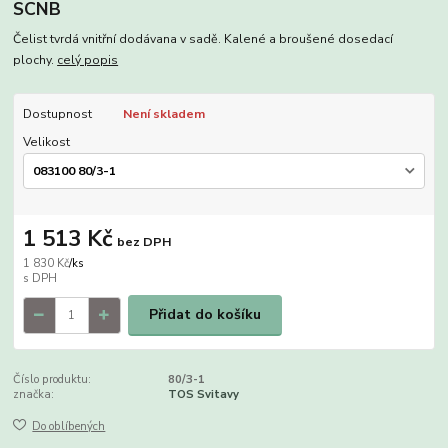
SCNB
Čelist tvrdá vnitřní dodávana v sadě. Kalené a broušené dosedací
plochy.
celý popis
Dostupnost
Není skladem
Velikost
1 513 Kč
bez DPH
1 830 Kč
/
ks
Přidat do košíku
Číslo produktu:
80/3-1
značka:
TOS Svitavy
Do oblíbených