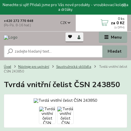
Nenechte si ujít! Přidali jsme pro Vás nové produkty - vroubkovací kolečka
a držáky.
0
ks
+420 272 770 648
za
0 Kč
CZK
(Po-Pá, 8-16 hod.)
Menu
Hledat
Úvod
Nástroje pro upínání
Soustružnická sklíčidla
Tvrdá vnitřní čelist
ČSN 243850
Tvrdá vnitřní čelist ČSN 243850