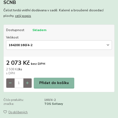
SCNB
Čelist tvrdá vnitřní dodávana v sadě. Kalené a broušené dosedací
plochy.
celý popis
Dostupnost
Skladem
Velikost
2 073 Kč
bez DPH
2 508 Kč
/
ks
Přidat do košíku
Číslo produktu:
160/4-2
značka:
TOS Svitavy
Do oblíbených