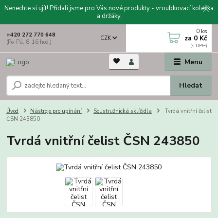
Nenechte si ujít! Přidali jsme pro Vás nové produkty - vroubkovací kolečka
a držáky.
0
ks
+420 272 770 648
za
0 Kč
CZK
(Po-Pá, 8-16 hod.)
Menu
Hledat
Úvod
Nástroje pro upínání
Soustružnická sklíčidla
Tvrdá vnitřní čelist
ČSN 243850
Tvrdá vnitřní čelist ČSN 243850