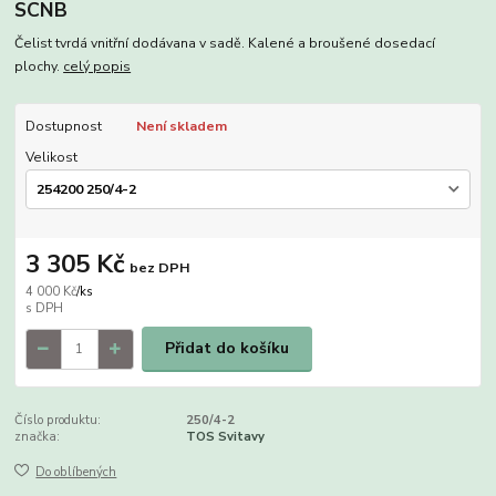
SCNB
Čelist tvrdá vnitřní dodávana v sadě. Kalené a broušené dosedací
plochy.
celý popis
Dostupnost
Není skladem
Velikost
3 305 Kč
bez DPH
4 000 Kč
/
ks
Přidat do košíku
Číslo produktu:
250/4-2
značka:
TOS Svitavy
Do oblíbených