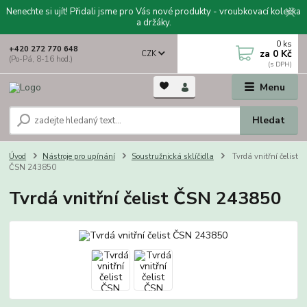
Nenechte si ujít! Přidali jsme pro Vás nové produkty - vroubkovací kolečka
a držáky.
0
ks
+420 272 770 648
za
0 Kč
CZK
(Po-Pá, 8-16 hod.)
Menu
Hledat
Úvod
Nástroje pro upínání
Soustružnická sklíčidla
Tvrdá vnitřní čelist
ČSN 243850
Tvrdá vnitřní čelist ČSN 243850