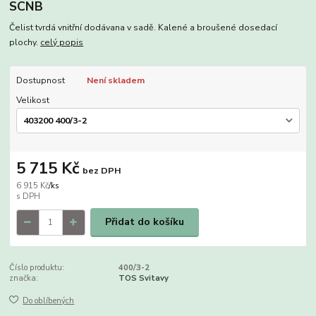
SCNB
Čelist tvrdá vnitřní dodávana v sadě. Kalené a broušené dosedací
plochy.
celý popis
Dostupnost
Není skladem
Velikost
5 715 Kč
bez DPH
6 915 Kč
/
ks
Přidat do košíku
Číslo produktu:
400/3-2
značka:
TOS Svitavy
Do oblíbených