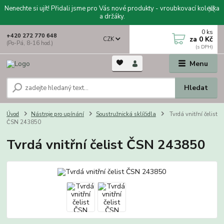
Nenechte si ujít! Přidali jsme pro Vás nové produkty - vroubkovací kolečka
a držáky.
0
ks
+420 272 770 648
za
0 Kč
CZK
(Po-Pá, 8-16 hod.)
Menu
Hledat
Úvod
Nástroje pro upínání
Soustružnická sklíčidla
Tvrdá vnitřní čelist
ČSN 243850
Tvrdá vnitřní čelist ČSN 243850