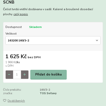
SCNB
Čelist tvrdá vnitřní dodávana v sadě. Kalené a broušené dosedací
plochy.
celý popis
Dostupnost
Skladem
Velikost
1 625 Kč
bez DPH
1 966 Kč
/
ks
Přidat do košíku
Číslo produktu:
160/3-2
značka:
TOS Svitavy
Do oblíbených