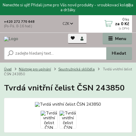
Nenechte si ujít! Přidali jsme pro Vás nové produkty - vroubkovací kolečka
a držáky.
0
ks
+420 272 770 648
za
0 Kč
CZK
(Po-Pá, 8-16 hod.)
Menu
Hledat
Úvod
Nástroje pro upínání
Soustružnická sklíčidla
Tvrdá vnitřní čelist
ČSN 243850
Tvrdá vnitřní čelist ČSN 243850