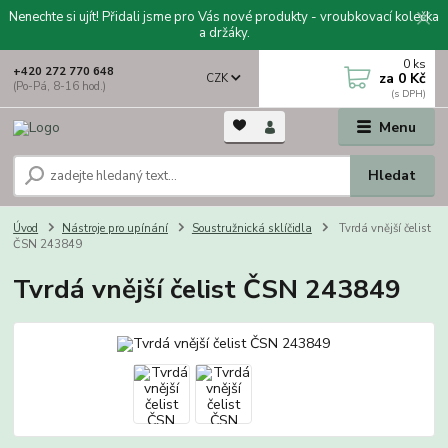
Nenechte si ujít! Přidali jsme pro Vás nové produkty - vroubkovací kolečka
a držáky.
0
ks
+420 272 770 648
za
0 Kč
CZK
(Po-Pá, 8-16 hod.)
Menu
Hledat
Úvod
Nástroje pro upínání
Soustružnická sklíčidla
Tvrdá vnější čelist
ČSN 243849
Tvrdá vnější čelist ČSN 243849