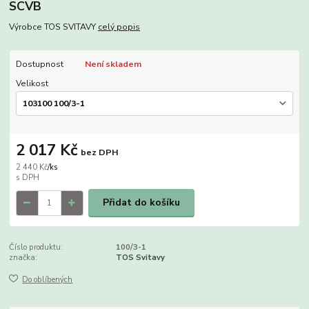
SCVB
Výrobce TOS SVITAVY
celý popis
Dostupnost
Není skladem
Velikost
2 017 Kč
bez DPH
2 440 Kč
/
ks
Přidat do košíku
Číslo produktu:
100/3-1
značka:
TOS Svitavy
Do oblíbených