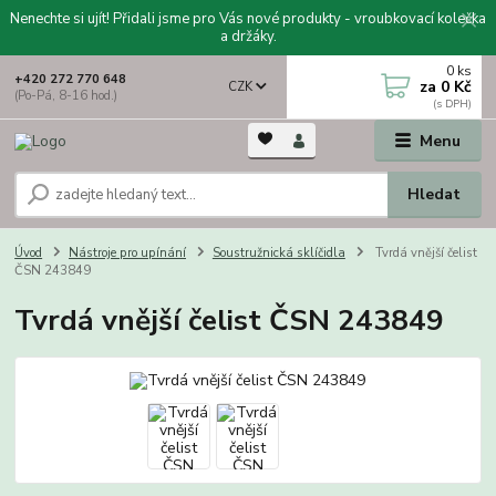
Nenechte si ujít! Přidali jsme pro Vás nové produkty - vroubkovací kolečka
a držáky.
0
ks
+420 272 770 648
za
0 Kč
CZK
(Po-Pá, 8-16 hod.)
Menu
Hledat
Úvod
Nástroje pro upínání
Soustružnická sklíčidla
Tvrdá vnější čelist
ČSN 243849
Tvrdá vnější čelist ČSN 243849