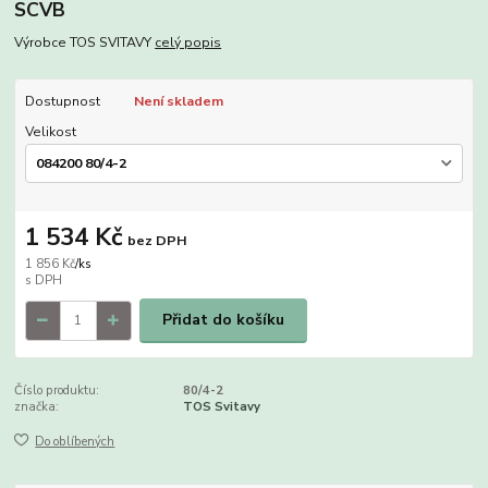
SCVB
Výrobce TOS SVITAVY
celý popis
Dostupnost
Není skladem
Velikost
1 534 Kč
bez DPH
1 856 Kč
/
ks
Přidat do košíku
Číslo produktu:
80/4-2
značka:
TOS Svitavy
Do oblíbených