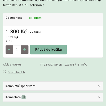
Mechanický termostat na jednofázovém principu. Nahrazuje původní typ
termostatu 0-40°C.
celý popis
Dostupnost
skladem
1 300 Kč
bez DPH
1 573 Kč
/
ks
Přidat do košíku
Číslo produktu:
TT15WDA0M1E - 126808 / -5-45°C
Do oblíbených
Kompletní specifikace
Komentáře
0