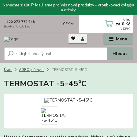
Nenechte si ujít! Přidali jsme pro Vás nové produkty - vroubkovací kolečka
a držáky.
0
ks
+420 272 770 648
za
0 Kč
CZK
(Po-Pá, 8-16 hod.)
Menu
Hledat
Úvod
AGRO průmysl
TERMOSTAT -5-45°C
TERMOSTAT -5-45°C