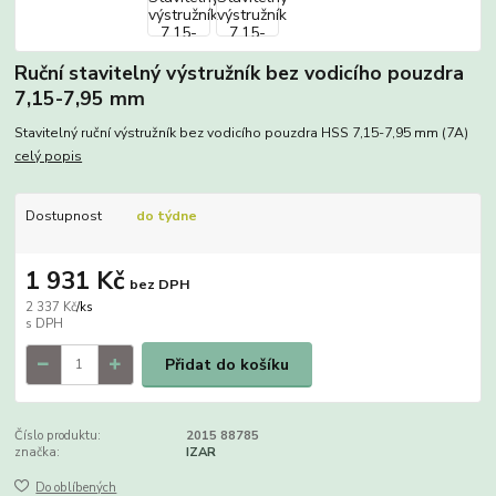
Ruční stavitelný výstružník bez vodicího pouzdra
7,15-7,95 mm
Stavitelný ruční výstružník bez vodicího pouzdra HSS 7,15-7,95 mm (7A)
celý popis
Dostupnost
do týdne
1 931 Kč
bez DPH
2 337 Kč
/
ks
Přidat do košíku
Číslo produktu:
2015 88785
značka:
IZAR
Do oblíbených