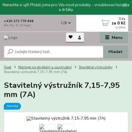
Nenechte si ujít! Přidali jsme pro Vás nové produkty - vroubkovací kolečka
a držáky.
0
ks
+420 272 770 648
za
0 Kč
CZK
(Po-Pá, 8-16 hod.)
Menu
Hledat
Úvod
Nástroje na obrábění a soustružení
Stavitelné výstružníky
Stavitelný výstružník 7,15-7,95 mm (7A)
Stavitelný výstružník 7,15-7,95
mm (7A)
Novinka