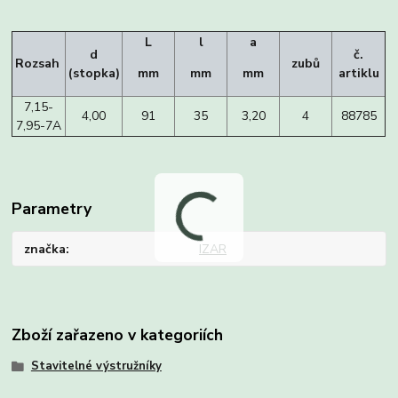
L
l
a
d
č.
Rozsah
zubů
(stopka)
mm
mm
mm
artiklu
7,15-
4,00
91
35
3,20
4
88785
7,95-7A
Parametry
značka
IZAR
Zboží zařazeno v kategoriích
Stavitelné výstružníky