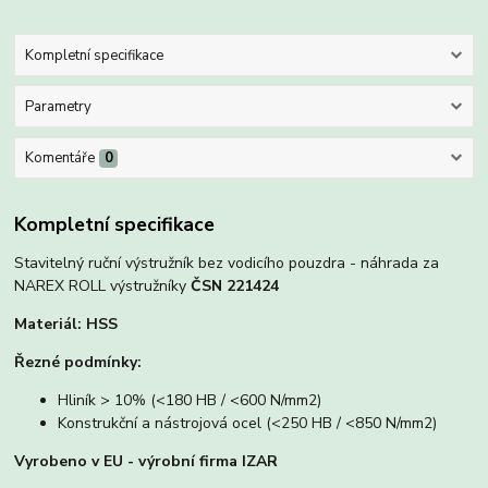
Kompletní specifikace
Parametry
Komentáře
0
Kompletní specifikace
Stavitelný ruční výstružník bez vodicího pouzdra - náhrada za
NAREX ROLL výstružníky
ČSN 221424
Materiál: HSS
Řezné podmínky:
Hliník > 10% (<180 HB / <600 N/mm2)
Konstrukční a nástrojová ocel (<250 HB / <850 N/mm2)
Vyrobeno v EU - výrobní firma IZAR