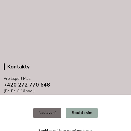
Kontakty
Pro Export Plus
+420 272 770 648
(Po-Pá, 8-16 hod.)
prihoda@proexport.cz
Souhlasím
Nastavení
Souhlas můžete odmítnout
zde
.